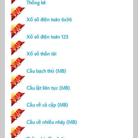
Thống kê
Xổ số điện toán 6x36
Xổ số điện toán 123
Xổ số thần tài
Cầu bạch thủ (MB)
Cầu lật liên tục (MB)
Cầu về cả cặp (MB)
Cầu về nhiều nháy (MB)