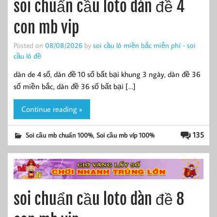
soi chuẩn cầu loto dàn đề 4
con mb vip
Posted on
08/08/2026
by
soi cầu lô miền bắc miễn phí - soi
cầu lô đề
dàn de 4 số, dàn đề 10 số bất bại khung 3 ngày, dàn đề 36
số miền bắc, dàn đề 36 số bất bại […]
Continue reading »
,
135
Soi cầu mb chuẩn 100%
Soi cầu mb víp 100%
soi chuẩn cầu loto dàn đề 8