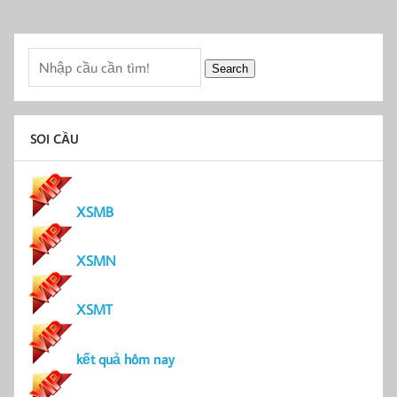
Search
SOI CẦU
XSMB
XSMN
XSMT
kết quả hôm nay