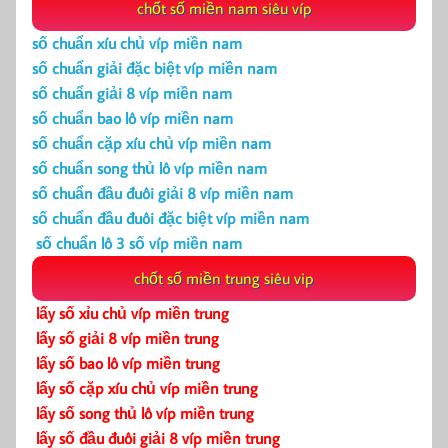
chốt số miền nam siêu víp
số chuẩn xíu chủ víp miền nam
số chuẩn giải đặc biệt víp miền nam
số chuẩn giải 8 víp miền nam
số chuẩn bao lô víp miền nam
số chuẩn cặp xíu chủ víp miền nam
số chuẩn song thủ lô víp miền nam
số chuẩn đầu đuôi giải 8 víp miền nam
số chuẩn đầu đuôi đặc biệt víp miền nam
số chuẩn lô 3 số víp miền nam
chốt số miền trung siêu vip
lấy số xỉu chủ víp miền trung
lấy số giải 8 víp miền trung
lấy số bao lô víp miền trung
lấy số cặp xíu chủ víp miền trung
lấy số song thủ lô víp miền trung
lấy số đầu đuôi giải 8 víp miền trung