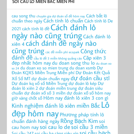
SOI CẦU LÔ MIỀN BẮC MIỄN PHÍ
cau song thu
Cách bắt lô
chuyên gia dự đoán số đề hôm nay
Cách tính lô chuẩn
chuẩn theo ngày
Cách tính lô De
Cách đánh lô
2021
cách tính lô đề
ngày nào cũng trúng
Cách đánh lô
cách đánh đề ngày nào
xiên 4
cũng trúng
Công thức
các đề miễn phí ecopark
đánh đề
Cặp xiên 3
cầu lô đề 3 miền không quảng cáo
đẹp nhất hôm nay
du doan song thu lo
du doan xo
du doan xo so mien trung
du doan xsmb
Dự
so 24
Đoán KQXS Miền Trung Miễn phí
Dự Đoán Kết Quả
dự đoán cầu stl
Xổ Số MT
dự đoán chuẩn ngay
Dự đoán kq xổ số Miền Trung
dự đoán lô kép
Dự
đoán lô xiên 2
dự đoán miền trung
dự đoán siêu
chuẩn
dự đoán xổ số 3 miền
dự đoán xổ số hôm nay
Hôm nay đánh lô xiên 3 con gì
giờ vàng chốt số
Lô
Kinh nghiệm đánh lô xiên miền Bắc
đẹp hôm nay
Phương pháp tính lô
Rồng Bạch Kim
chuẩn đánh hàng ngày
soi
soi cau lo de
soi cầu 3 miền
cau hom nay
soi cầu bạch
Soi cầu 247
soi cầu ba càng siêu víp