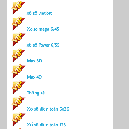
xổ số vietlott
Xo so mega 6/45
xổ số Power 6/55
Max 3D
Max 4D
Thống kê
Xổ số điện toán 6x36
Xổ số điện toán 123