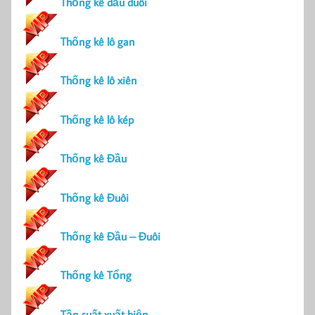
Thống kê đầu đuôi
Thống kê lô gan
Thống kê lô xiên
Thống kê lô kép
Thống kê Đầu
Thống kê Đuôi
Thống kê Đầu – Đuôi
Thống kê Tổng
Tần suất xuất hiện