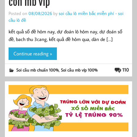
con mb vip
Posted on
08/08/2026
by
soi cầu lô miền bắc miễn phí - soi
cầu lô đề
kết quả số đề hôm nay, dự đoán lô hôm nay, dự đoán số
đề, bach thu 3cang, kết quả đề hôm qua, dàn de […]
Continue reading »
,
110
Soi cầu mb chuẩn 100%
Soi cầu mb víp 100%