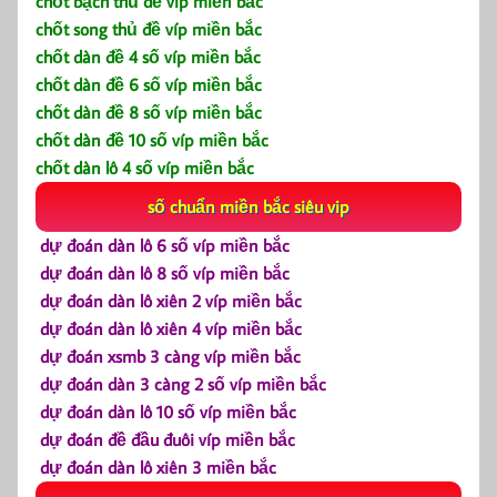
chốt bạch thủ đề víp miền bắc
chốt song thủ đề víp miền bắc
chốt dàn đề 4 số víp miền bắc
chốt dàn đề 6 số víp miền bắc
chốt dàn đề 8 số víp miền bắc
chốt dàn đề 10 số víp miền bắc
chốt dàn lô 4 số víp miền bắc
số chuẩn miền bắc siêu vip
dự đoán dàn lô 6 số víp miền bắc
dự đoán dàn lô 8 số víp miền bắc
dự đoán dàn lô xiên 2 víp miền bắc
dự đoán dàn lô xiên 4 víp miền bắc
dự đoán xsmb 3 càng víp miền bắc
dự đoán dàn 3 càng 2 số víp miền bắc
dự đoán dàn lô 10 số víp miền bắc
dự đoán đề đầu đuôi víp miền bắc
dự đoán dàn lô xiên 3 miền bắc