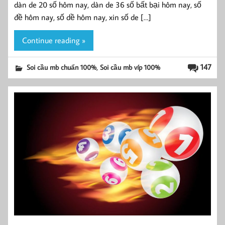
dàn de 20 số hôm nay, dàn de 36 số bất bại hôm nay, số
đề hôm nay, số dề hôm nay, xin số de […]
Continue reading »
,
147
Soi cầu mb chuẩn 100%
Soi cầu mb víp 100%