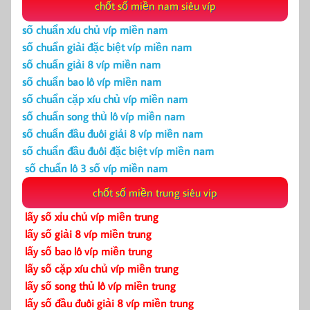
chốt số miền nam siêu víp
số chuẩn xíu chủ víp miền nam
số chuẩn giải đặc biệt víp miền nam
số chuẩn giải 8 víp miền nam
số chuẩn bao lô víp miền nam
số chuẩn cặp xíu chủ víp miền nam
số chuẩn song thủ lô víp miền nam
số chuẩn đầu đuôi giải 8 víp miền nam
số chuẩn đầu đuôi đặc biệt víp miền nam
số chuẩn lô 3 số víp miền nam
chốt số miền trung siêu vip
lấy số xỉu chủ víp miền trung
lấy số giải 8 víp miền trung
lấy số bao lô víp miền trung
lấy số cặp xíu chủ víp miền trung
lấy số song thủ lô víp miền trung
lấy số đầu đuôi giải 8 víp miền trung