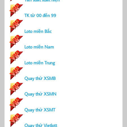
TK từ 00 đến 99
Loto miền Bắc
Loto miền Nam
Loto miền Trung
Quay thử XSMB
Quay thử XSMN
Quay thử XSMT
Quay thử Vietlott