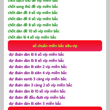
chốt bạch thủ đề víp miền bắc
chốt song thủ đề víp miền bắc
chốt dàn đề 4 số víp miền bắc
chốt dàn đề 6 số víp miền bắc
chốt dàn đề 8 số víp miền bắc
chốt dàn đề 10 số víp miền bắc
chốt dàn lô 4 số víp miền bắc
số chuẩn miền bắc siêu vip
dự đoán dàn lô 6 số víp miền bắc
dự đoán dàn lô 8 số víp miền bắc
dự đoán dàn lô xiên 2 víp miền bắc
dự đoán dàn lô xiên 4 víp miền bắc
dự đoán xsmb 3 càng víp miền bắc
dự đoán dàn 3 càng 2 số víp miền bắc
dự đoán dàn lô 10 số víp miền bắc
dự đoán đề đầu đuôi víp miền bắc
dự đoán dàn lô xiên 3 miền bắc