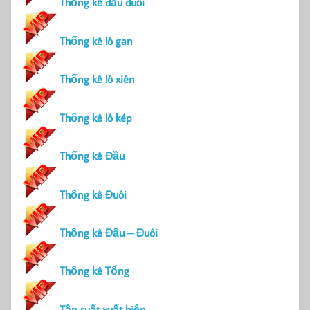
Thống kê đầu đuôi
Thống kê lô gan
Thống kê lô xiên
Thống kê lô kép
Thống kê Đầu
Thống kê Đuôi
Thống kê Đầu – Đuôi
Thống kê Tổng
Tần suất xuất hiện