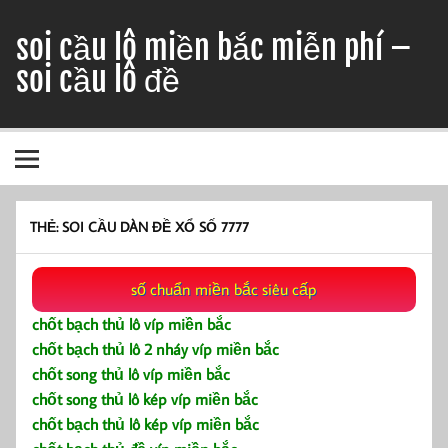
Skip
to
soi cầu lô miền bắc miễn phí –
content
soi cầu lô đề
soi cầu lô miền bắc miễn phí – soi cầu lô đề
THẺ:
SOI CẦU DÀN ĐỀ XỔ SỐ 7777
số chuẩn miền bắc siêu cấp
chốt bạch thủ lô víp miền bắc
chốt bạch thủ lô 2 nháy víp miền bắc
chốt song thủ lô víp miền bắc
chốt song thủ lô kép víp miền bắc
chốt bạch thủ lô kép víp miền bắc