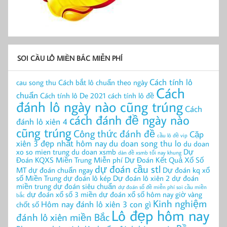
SOI CẦU LÔ MIỀN BẮC MIỄN PHÍ
Cách tính lô
cau song thu
Cách bắt lô chuẩn theo ngày
Cách
chuẩn
Cách tính lô De 2021
cách tính lô đề
đánh lô ngày nào cũng trúng
Cách
cách đánh đề ngày nào
đánh lô xiên 4
cũng trúng
Công thức đánh đề
Cặp
cầu lô đề vip
xiên 3 đẹp nhất hôm nay
du doan song thu lo
du doan
xo so mien trung
du doan xsmb
Dự
dàn đề xsmb tối nay khung
Đoán KQXS Miền Trung Miễn phí
Dự Đoán Kết Quả Xổ Số
dự đoán cầu stl
MT
dự đoán chuẩn ngay
Dự đoán kq xổ
số Miền Trung
dự đoán lô kép
Dự đoán lô xiên 2
dự đoán
miền trung
dự đoán siêu chuẩn
dự đoán số đề miễn phí soi cầu miền
dự đoán xổ số 3 miền
dự đoán xổ số hôm nay
giờ vàng
bắc
Kinh nghiệm
Hôm nay đánh lô xiên 3 con gì
chốt số
Lô đẹp hôm nay
đánh lô xiên miền Bắc