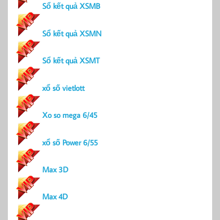
Sổ kết quả XSMB
Sổ kết quả XSMN
Sổ kết quả XSMT
xổ số vietlott
Xo so mega 6/45
xổ số Power 6/55
Max 3D
Max 4D