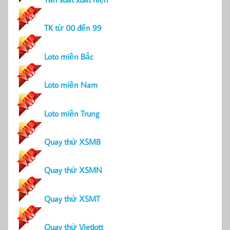
TK từ 00 đến 99
Loto miền Bắc
Loto miền Nam
Loto miền Trung
Quay thử XSMB
Quay thử XSMN
Quay thử XSMT
Quay thử Vietlott