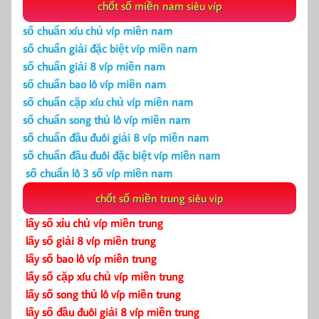
chốt số miền nam siêu víp
số chuẩn xíu chủ víp miền nam
số chuẩn giải đặc biệt víp miền nam
số chuẩn giải 8 víp miền nam
số chuẩn bao lô víp miền nam
số chuẩn cặp xíu chủ víp miền nam
số chuẩn song thủ lô víp miền nam
số chuẩn đầu đuôi giải 8 víp miền nam
số chuẩn đầu đuôi đặc biệt víp miền nam
số chuẩn lô 3 số víp miền nam
chốt số miền trung siêu vip
lấy số xỉu chủ víp miền trung
lấy số giải 8 víp miền trung
lấy số bao lô víp miền trung
lấy số cặp xíu chủ víp miền trung
lấy số song thủ lô víp miền trung
lấy số đầu đuôi giải 8 víp miền trung