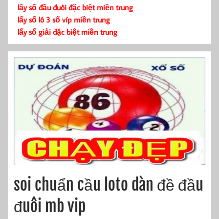
lấy số đầu đuôi đặc biệt miền trung
lấy số lô 3 số víp miền trung
lấy số giải đặc biệt miền trung
soi chuẩn cầu loto dàn đề đầu
đuôi mb vip