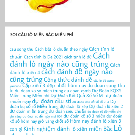
SOI CẦU LÔ MIỀN BẮC MIỄN PHÍ
Cách tính lô
cau song thu
Cách bắt lô chuẩn theo ngày
Cách
chuẩn
Cách tính lô De 2021
cách tính lô đề
đánh lô ngày nào cũng trúng
Cách
cách đánh đề ngày nào
đánh lô xiên 4
cũng trúng
Công thức đánh đề
cầu lô đề xsmb
Cặp xiên 3 đẹp nhất hôm nay
du doan song thu
youtube
lo
du doan xo so mien trung
du doan xsmb
Dự Đoán KQXS
Miền Trung Miễn phí
Dự Đoán Kết Quả Xổ Số MT
dự đoán
dự đoán cầu stl
chuẩn ngay
Dự
dự đoán dàn đề xổ số 204
đoán kq xổ số Miền Trung
dự đoán lô kép
Dự đoán lô xiên 2
dự đoán miền trung
dự đoán siêu chuẩn
dự đoán số đề miễn phí
dự đoán xổ số 3 miền
dự đoán
giờ vàng
dự đoán số đề ngày mai 004
Hôm nay đánh lô xiên 3
xổ số hôm nay
giờ vàng chốt số
Lô
Kinh nghiệm đánh lô xiên miền Bắc
con gì