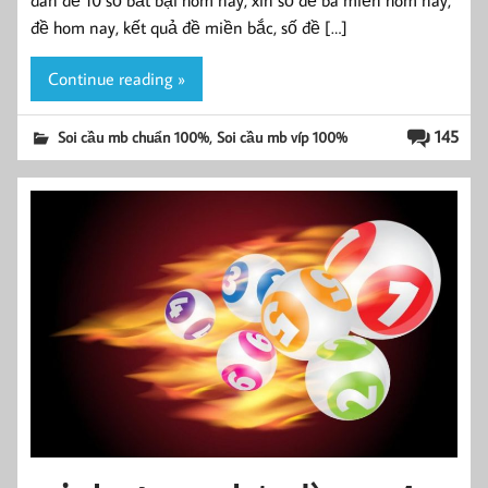
dàn đề 10 số bất bại hôm nay, xin số đề ba miền hôm nay,
đề hom nay, kết quả đề miền bắc, số đề […]
Continue reading »
,
145
Soi cầu mb chuẩn 100%
Soi cầu mb víp 100%