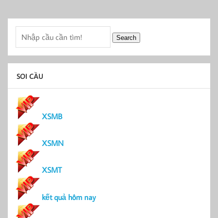
Search
SOI CẦU
XSMB
XSMN
XSMT
kết quả hôm nay