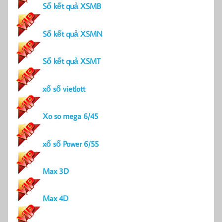
Sổ kết quả XSMB
Sổ kết quả XSMN
Sổ kết quả XSMT
xổ số vietlott
Xo so mega 6/45
xổ số Power 6/55
Max 3D
Max 4D