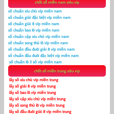
chốt số miền nam siêu víp
số chuẩn xíu chủ víp miền nam
số chuẩn giải đặc biệt víp miền nam
số chuẩn giải 8 víp miền nam
số chuẩn bao lô víp miền nam
số chuẩn cặp xíu chủ víp miền nam
số chuẩn song thủ lô víp miền nam
số chuẩn đầu đuôi giải 8 víp miền nam
số chuẩn đầu đuôi đặc biệt víp miền nam
số chuẩn lô 3 số víp miền nam
chốt số miền trung siêu vip
lấy số xỉu chủ víp miền trung
lấy số giải 8 víp miền trung
lấy số bao lô víp miền trung
lấy số cặp xíu chủ víp miền trung
lấy số song thủ lô víp miền trung
lấy số đầu đuôi giải 8 víp miền trung