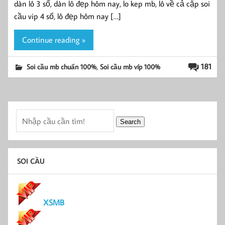
dàn lô 3 số, dàn lô đẹp hôm nay, lo kep mb, lô về cả cặp soi
cầu vip 4 số, lô đẹp hôm nay […]
Continue reading »
,
181
Soi cầu mb chuẩn 100%
Soi cầu mb víp 100%
Search
SOI CẦU
XSMB