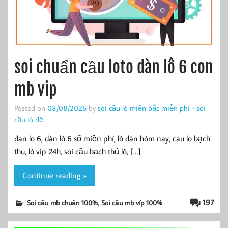
soi chuẩn cầu loto dàn lô 6 con
mb vip
Posted on
08/08/2026
by
soi cầu lô miền bắc miễn phí - soi
cầu lô đề
dan lo 6, dàn lô 6 số miền phí, lô dàn hôm nay, cau lo bạch
thu, lô vip 24h, soi cầu bạch thủ lô, […]
Continue reading »
,
197
Soi cầu mb chuẩn 100%
Soi cầu mb víp 100%