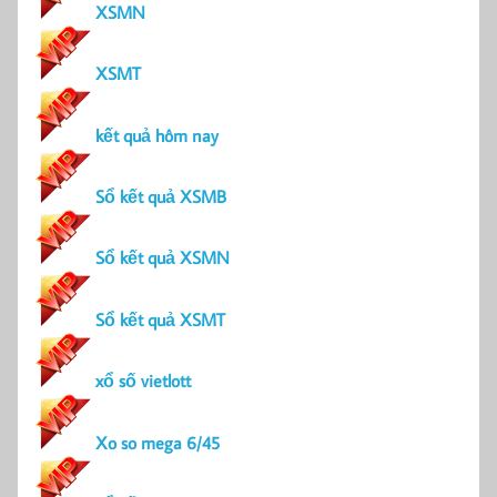
XSMN
XSMT
kết quả hôm nay
Sổ kết quả XSMB
Sổ kết quả XSMN
Sổ kết quả XSMT
xổ số vietlott
Xo so mega 6/45