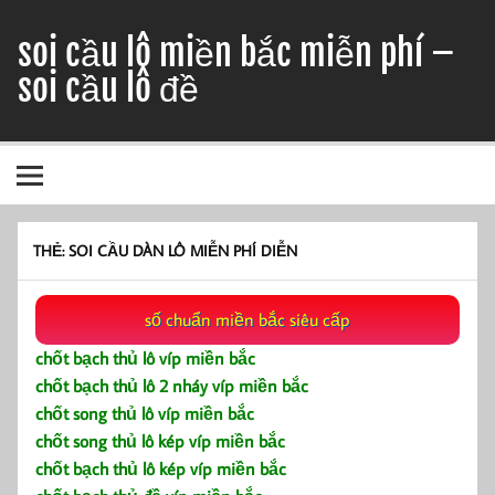
Skip
to
soi cầu lô miền bắc miễn phí –
content
soi cầu lô đề
soi cầu lô miền bắc miễn phí – soi cầu lô đề
THẺ:
SOI CẦU DÀN LÔ MIỄN PHÍ DIỄN
số chuẩn miền bắc siêu cấp
chốt bạch thủ lô víp miền bắc
chốt bạch thủ lô 2 nháy víp miền bắc
chốt song thủ lô víp miền bắc
chốt song thủ lô kép víp miền bắc
chốt bạch thủ lô kép víp miền bắc