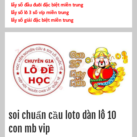
lấy số đầu đuôi đặc biệt miền trung
lấy số lô 3 số víp miền trung
lấy số giải đặc biệt miền trung
soi chuẩn cầu loto dàn lô 10
con mb vip