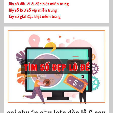
lấy số đầu đuôi đặc biệt miền trung
lấy số lô 3 số víp miền trung
lấy số giải đặc biệt miền trung