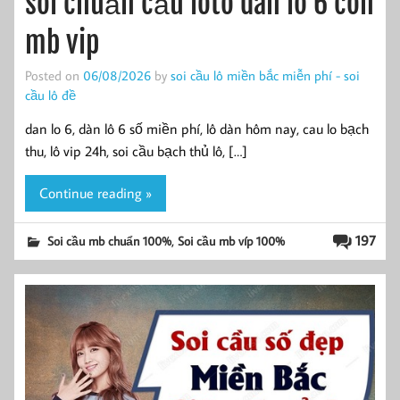
soi chuẩn cầu loto dàn lô 6 con
mb vip
Posted on
06/08/2026
by
soi cầu lô miền bắc miễn phí - soi
cầu lô đề
dan lo 6, dàn lô 6 số miền phí, lô dàn hôm nay, cau lo bạch
thu, lô vip 24h, soi cầu bạch thủ lô, […]
Continue reading »
,
197
Soi cầu mb chuẩn 100%
Soi cầu mb víp 100%