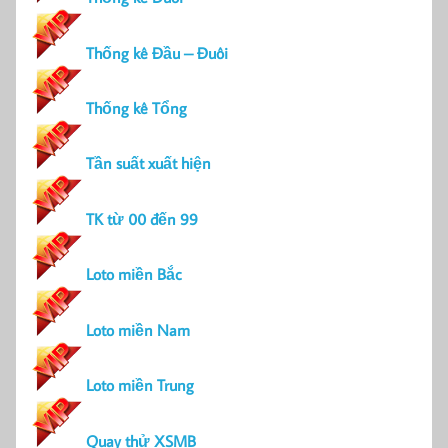
Thống kê Đầu – Đuôi
Thống kê Tổng
Tần suất xuất hiện
TK từ 00 đến 99
Loto miền Bắc
Loto miền Nam
Loto miền Trung
Quay thử XSMB