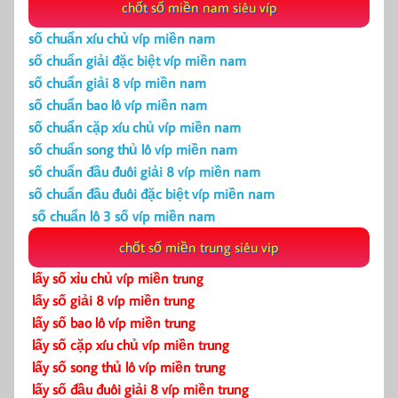
chốt số miền nam siêu víp
số chuẩn xíu chủ víp miền nam
số chuẩn giải đặc biệt víp miền nam
số chuẩn giải 8 víp miền nam
số chuẩn bao lô víp miền nam
số chuẩn cặp xíu chủ víp miền nam
số chuẩn song thủ lô víp miền nam
số chuẩn đầu đuôi giải 8 víp miền nam
số chuẩn đầu đuôi đặc biệt víp miền nam
số chuẩn lô 3 số víp miền nam
chốt số miền trung siêu vip
lấy số xỉu chủ víp miền trung
lấy số giải 8 víp miền trung
lấy số bao lô víp miền trung
lấy số cặp xíu chủ víp miền trung
lấy số song thủ lô víp miền trung
lấy số đầu đuôi giải 8 víp miền trung