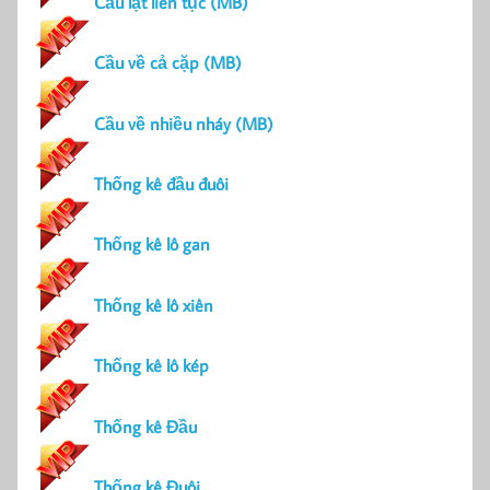
Cầu lật liên tục (MB)
Cầu về cả cặp (MB)
Cầu về nhiều nháy (MB)
Thống kê đầu đuôi
Thống kê lô gan
Thống kê lô xiên
Thống kê lô kép
Thống kê Đầu
Thống kê Đuôi