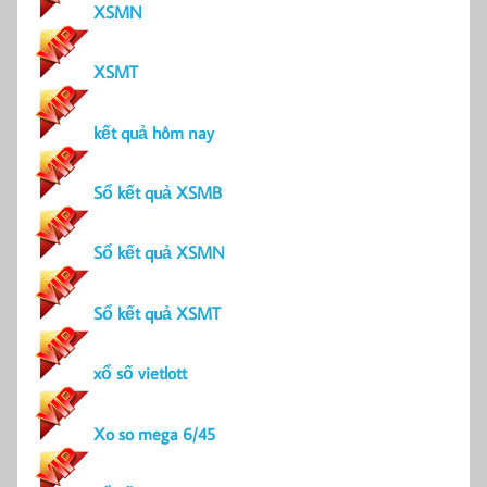
XSMN
XSMT
kết quả hôm nay
Sổ kết quả XSMB
Sổ kết quả XSMN
Sổ kết quả XSMT
xổ số vietlott
Xo so mega 6/45