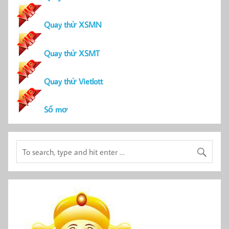
Quay thử XSMN
Quay thử XSMT
Quay thử Vietlott
Sổ mơ