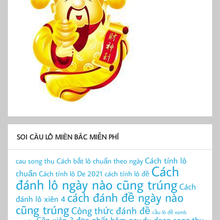
SOI CẦU LÔ MIỀN BẮC MIỄN PHÍ
Cách tính lô
cau song thu
Cách bắt lô chuẩn theo ngày
Cách
chuẩn
Cách tính lô De 2021
cách tính lô đề
đánh lô ngày nào cũng trúng
Cách
cách đánh đề ngày nào
đánh lô xiên 4
cũng trúng
Công thức đánh đề
cầu lô đề xsmb
Cặp xiên 3 đẹp nhất hôm nay
du doan song thu