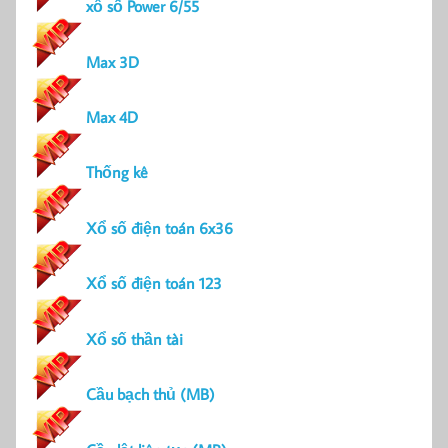
xổ số Power 6/55
Max 3D
Max 4D
Thống kê
Xổ số điện toán 6x36
Xổ số điện toán 123
Xổ số thần tài
Cầu bạch thủ (MB)