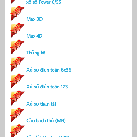
xổ số Power 6/55
Max 3D
Max 4D
Thống kê
Xổ số điện toán 6x36
Xổ số điện toán 123
Xổ số thần tài
Cầu bạch thủ (MB)