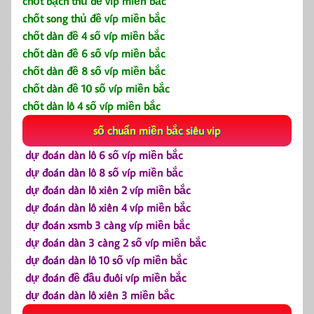
chốt bạch thủ đề víp miền bắc
chốt song thủ đề víp miền bắc
chốt dàn đề 4 số víp miền bắc
chốt dàn đề 6 số víp miền bắc
chốt dàn đề 8 số víp miền bắc
chốt dàn đề 10 số víp miền bắc
chốt dàn lô 4 số víp miền bắc
số chuẩn miền bắc siêu vip
dự đoán dàn lô 6 số víp miền bắc
dự đoán dàn lô 8 số víp miền bắc
dự đoán dàn lô xiên 2 víp miền bắc
dự đoán dàn lô xiên 4 víp miền bắc
dự đoán xsmb 3 càng víp miền bắc
dự đoán dàn 3 càng 2 số víp miền bắc
dự đoán dàn lô 10 số víp miền bắc
dự đoán đề đầu đuôi víp miền bắc
dự đoán dàn lô xiên 3 miền bắc