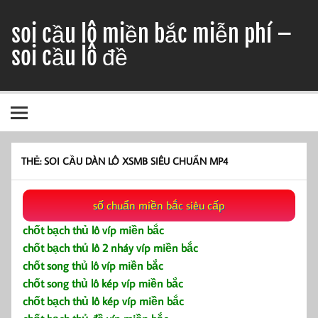
Skip
to
soi cầu lô miền bắc miễn phí –
content
soi cầu lô đề
soi cầu lô miền bắc miễn phí – soi cầu lô đề
THẺ:
SOI CẦU DÀN LÔ XSMB SIÊU CHUẨN MP4
số chuẩn miền bắc siêu cấp
chốt bạch thủ lô víp miền bắc
chốt bạch thủ lô 2 nháy víp miền bắc
chốt song thủ lô víp miền bắc
chốt song thủ lô kép víp miền bắc
chốt bạch thủ lô kép víp miền bắc