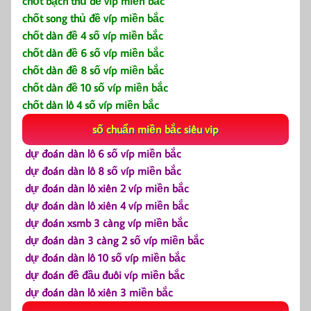
chốt bạch thủ đề víp miền bắc
chốt song thủ đề víp miền bắc
chốt dàn đề 4 số víp miền bắc
chốt dàn đề 6 số víp miền bắc
chốt dàn đề 8 số víp miền bắc
chốt dàn đề 10 số víp miền bắc
chốt dàn lô 4 số víp miền bắc
số chuẩn miền bắc siêu vip
dự đoán dàn lô 6 số víp miền bắc
dự đoán dàn lô 8 số víp miền bắc
dự đoán dàn lô xiên 2 víp miền bắc
dự đoán dàn lô xiên 4 víp miền bắc
dự đoán xsmb 3 càng víp miền bắc
dự đoán dàn 3 càng 2 số víp miền bắc
dự đoán dàn lô 10 số víp miền bắc
dự đoán đề đầu đuôi víp miền bắc
dự đoán dàn lô xiên 3 miền bắc