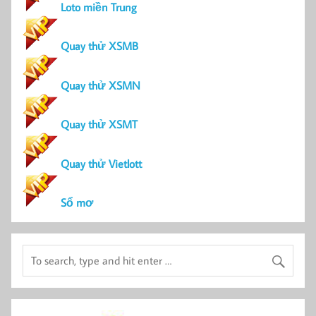
Loto miền Trung
Quay thử XSMB
Quay thử XSMN
Quay thử XSMT
Quay thử Vietlott
Sổ mơ