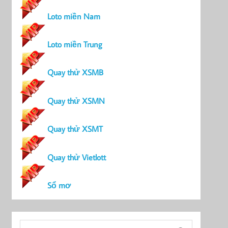
Loto miền Nam
Loto miền Trung
Quay thử XSMB
Quay thử XSMN
Quay thử XSMT
Quay thử Vietlott
Sổ mơ