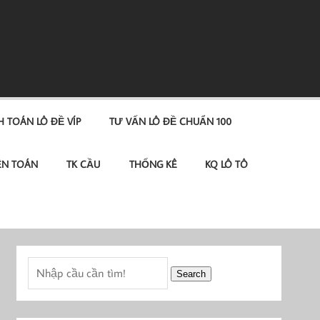
H TOÁN LÔ ĐỀ VÍP
TƯ VẤN LÔ ĐỀ CHUẨN 100
ỆN TOÁN
TK CẦU
THỐNG KÊ
KQ LÔ TÔ
Search