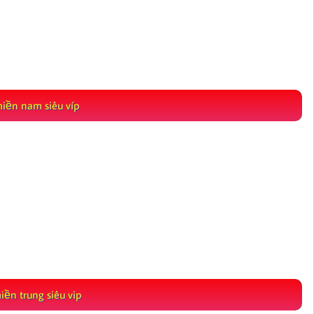
miền nam siêu víp
iền trung siêu vip