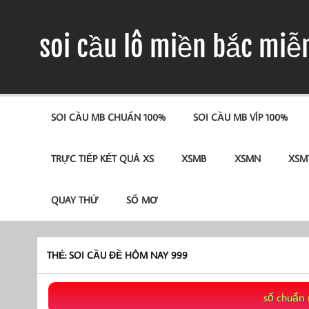
Skip
to
content
soi cầu lô miền bắc miễn
soi cầu lô miền bắc miễn phí – soi cầu lô đề
SOI CẦU MB CHUẨN 100%
SOI CẦU MB VÍP 100%
TRỰC TIẾP KẾT QUẢ XS
XSMB
XSMN
XSM
QUAY THỬ
SỔ MƠ
THẺ:
SOI CẦU ĐỀ HÔM NAY 999
số chuẩn 