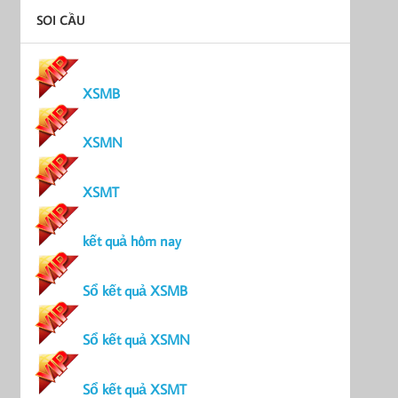
SOI CẦU
XSMB
XSMN
XSMT
kết quả hôm nay
Sổ kết quả XSMB
Sổ kết quả XSMN
Sổ kết quả XSMT