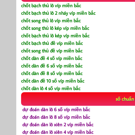
chốt bạch thủ lô víp miền bắc
chốt bạch thủ lô 2 nháy víp miền bắc
chốt song thủ lô víp miền bắc
chốt song thủ lô kép víp miền bắc
chốt bạch thủ lô kép víp miền bắc
chốt bạch thủ đề víp miền bắc
chốt song thủ đề víp miền bắc
chốt dàn đề 4 số víp miền bắc
chốt dàn đề 6 số víp miền bắc
chốt dàn đề 8 số víp miền bắc
chốt dàn đề 10 số víp miền bắc
chốt dàn lô 4 số víp miền bắc
số chuẩn 
dự đoán dàn lô 6 số víp miền bắc
dự đoán dàn lô 8 số víp miền bắc
dự đoán dàn lô xiên 2 víp miền bắc
dự đoán dàn lô xiên 4 víp miền bắc