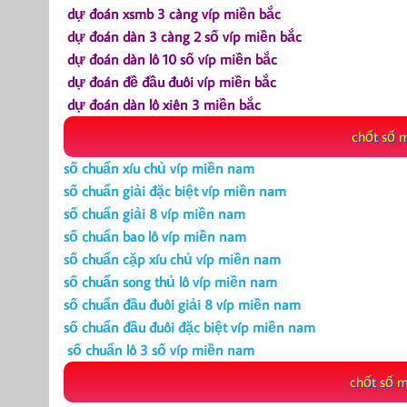
dự đoán xsmb 3 càng víp miền bắc
dự đoán dàn 3 càng 2 số víp miền bắc
dự đoán dàn lô 10 số víp miền bắc
dự đoán đề đầu đuôi víp miền bắc
dự đoán dàn lô xiên 3 miền bắc
chốt số 
số chuẩn xíu chủ víp miền nam
số chuẩn giải đặc biệt víp miền nam
số chuẩn giải 8 víp miền nam
số chuẩn bao lô víp miền nam
số chuẩn cặp xíu chủ víp miền nam
số chuẩn song thủ lô víp miền nam
số chuẩn đầu đuôi giải 8 víp miền nam
số chuẩn đầu đuôi đặc biệt víp miền nam
số chuẩn lô 3 số víp miền nam
chốt số m