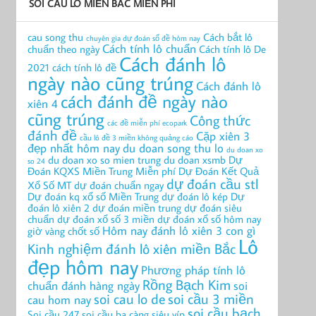
SOI CẦU LÔ MIỀN BẮC MIỄN PHÍ
cau song thu
Cách bắt lô
chuyên gia dự đoán số đề hôm nay
Cách tính lô chuẩn
chuẩn theo ngày
Cách tính lô De
Cách đánh lô
2021
cách tính lô đề
ngày nào cũng trúng
Cách đánh lô
cách đánh đề ngày nào
xiên 4
cũng trúng
Công thức
các đề miễn phí ecopark
đánh đề
Cặp xiên 3
cầu lô đề 3 miền không quảng cáo
đẹp nhất hôm nay
du doan song thu lo
du doan xo
du doan xo so mien trung
du doan xsmb
Dự
so 24
Đoán KQXS Miền Trung Miễn phí
Dự Đoán Kết Quả
dự đoán cầu stl
Xổ Số MT
dự đoán chuẩn ngay
Dự đoán kq xổ số Miền Trung
dự đoán lô kép
Dự
đoán lô xiên 2
dự đoán miền trung
dự đoán siêu
chuẩn
dự đoán xổ số 3 miền
dự đoán xổ số hôm nay
Hôm nay đánh lô xiên 3 con gì
giờ vàng chốt số
Lô
Kinh nghiệm đánh lô xiên miền Bắc
đẹp hôm nay
Phương pháp tính lô
Rồng Bạch Kim
chuẩn đánh hàng ngày
soi
soi cau lo de
soi cầu 3 miền
cau hom nay
soi cầu bạch
Soi cầu 247
soi cầu ba càng siêu víp