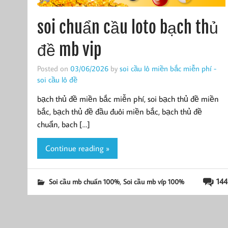
soi chuẩn cầu loto bạch thủ
đề mb vip
Posted on
03/06/2026
by
soi cầu lô miền bắc miễn phí -
soi cầu lô đề
bạch thủ đề miền bắc miễn phí, soi bạch thủ đề miền
bắc, bạch thủ đề đầu đuôi miền bắc, bạch thủ đề
chuẩn, bach […]
Continue reading »
,
144
Soi cầu mb chuẩn 100%
Soi cầu mb víp 100%