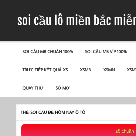
Skip
to
content
soi cầu lô miền bắc miễn
soi cầu lô miền bắc miễn phí – soi cầu lô đề
SOI CẦU MB CHUẨN 100%
SOI CẦU MB VÍP 100%
TRỰC TIẾP KẾT QUẢ XS
XSMB
XSMN
XSM
QUAY THỬ
SỔ MƠ
THẺ:
SOI CẦU ĐỀ HÔM NAY Ô TÔ
số chuẩn 