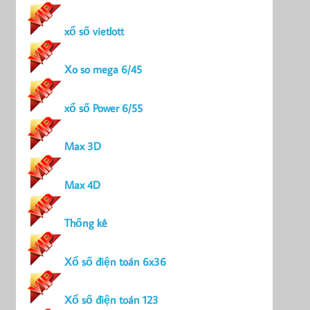
xổ số vietlott
Xo so mega 6/45
xổ số Power 6/55
Max 3D
Max 4D
Thống kê
Xổ số điện toán 6x36
Xổ số điện toán 123