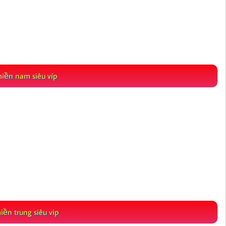
miền nam siêu víp
iền trung siêu vip