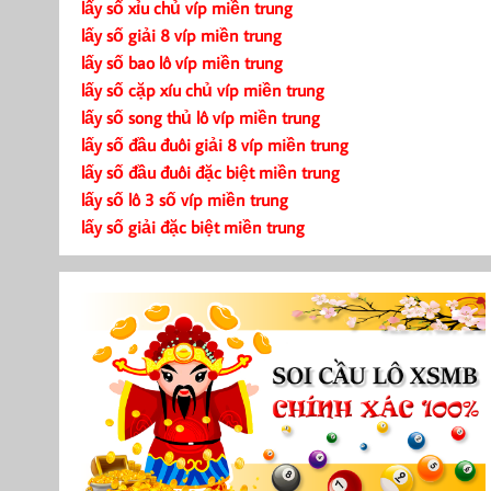
lấy số xỉu chủ víp miền trung
lấy số giải 8 víp miền trung
lấy số bao lô víp miền trung
lấy số cặp xíu chủ víp miền trung
lấy số song thủ lô víp miền trung
lấy số đầu đuôi giải 8 víp miền trung
lấy số đầu đuôi đặc biệt miền trung
lấy số lô 3 số víp miền trung
lấy số giải đặc biệt miền trung