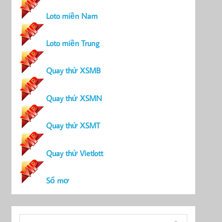
Loto miền Nam
Loto miền Trung
Quay thử XSMB
Quay thử XSMN
Quay thử XSMT
Quay thử Vietlott
Sổ mơ