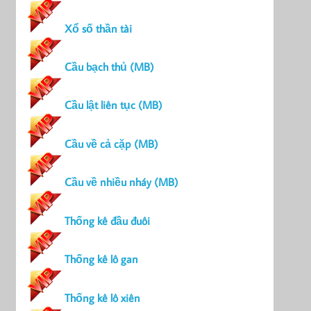
Xổ số thần tài
Cầu bạch thủ (MB)
Cầu lật liên tục (MB)
Cầu về cả cặp (MB)
Cầu về nhiều nháy (MB)
Thống kê đầu đuôi
Thống kê lô gan
Thống kê lô xiên