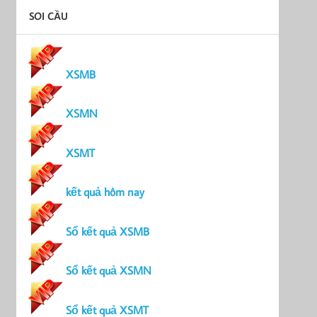
SOI CẦU
XSMB
XSMN
XSMT
kết quả hôm nay
Sổ kết quả XSMB
Sổ kết quả XSMN
Sổ kết quả XSMT