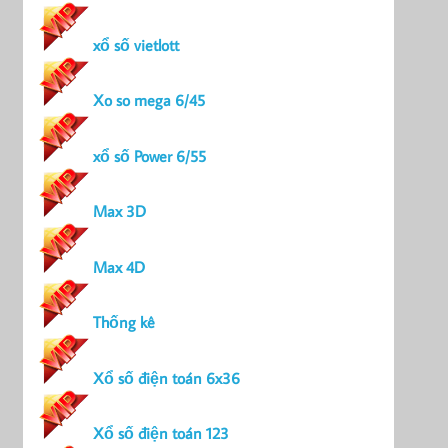
xổ số vietlott
Xo so mega 6/45
xổ số Power 6/55
Max 3D
Max 4D
Thống kê
Xổ số điện toán 6x36
Xổ số điện toán 123