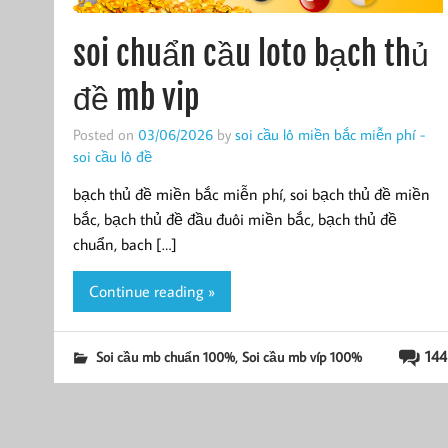
soi chuẩn cầu loto bạch thủ
đề mb vip
Posted on
03/06/2026
by
soi cầu lô miền bắc miễn phí -
soi cầu lô đề
bạch thủ đề miền bắc miễn phí, soi bạch thủ đề miền
bắc, bạch thủ đề đầu đuôi miền bắc, bạch thủ đề
chuẩn, bach […]
Continue reading »
,
144
Soi cầu mb chuẩn 100%
Soi cầu mb víp 100%