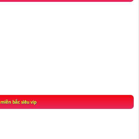
miền bắc siêu vip