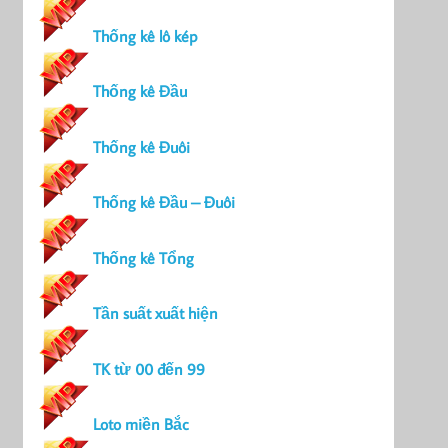
Thống kê lô kép
Thống kê Đầu
Thống kê Đuôi
Thống kê Đầu – Đuôi
Thống kê Tổng
Tần suất xuất hiện
TK từ 00 đến 99
Loto miền Bắc