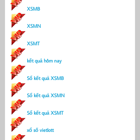
XSMB
XSMN
XSMT
kết quả hôm nay
Sổ kết quả XSMB
Sổ kết quả XSMN
Sổ kết quả XSMT
xổ số vietlott