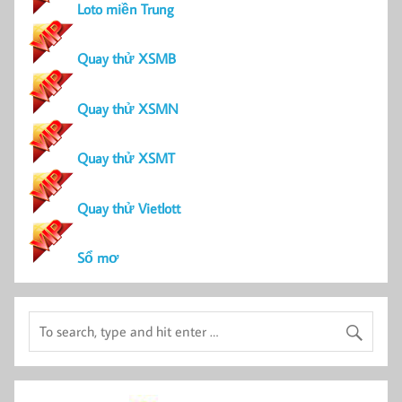
Loto miền Trung
Quay thử XSMB
Quay thử XSMN
Quay thử XSMT
Quay thử Vietlott
Sổ mơ