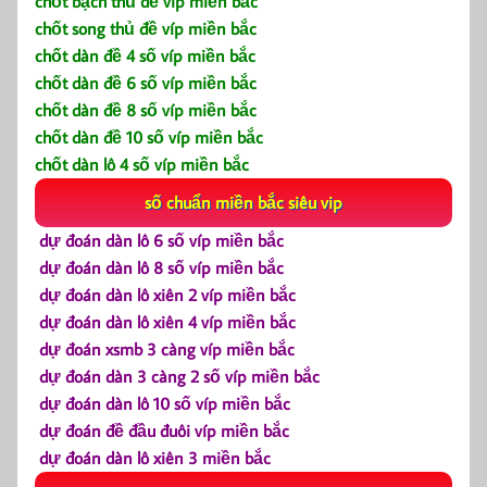
chốt bạch thủ đề víp miền bắc
chốt song thủ đề víp miền bắc
chốt dàn đề 4 số víp miền bắc
chốt dàn đề 6 số víp miền bắc
chốt dàn đề 8 số víp miền bắc
chốt dàn đề 10 số víp miền bắc
chốt dàn lô 4 số víp miền bắc
số chuẩn miền bắc siêu vip
dự đoán dàn lô 6 số víp miền bắc
dự đoán dàn lô 8 số víp miền bắc
dự đoán dàn lô xiên 2 víp miền bắc
dự đoán dàn lô xiên 4 víp miền bắc
dự đoán xsmb 3 càng víp miền bắc
dự đoán dàn 3 càng 2 số víp miền bắc
dự đoán dàn lô 10 số víp miền bắc
dự đoán đề đầu đuôi víp miền bắc
dự đoán dàn lô xiên 3 miền bắc