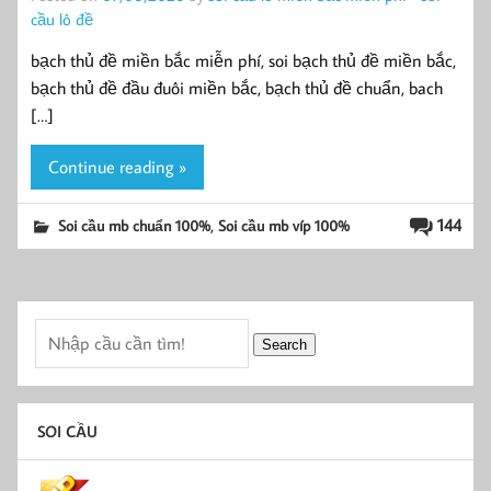
cầu lô đề
bạch thủ đề miền bắc miễn phí, soi bạch thủ đề miền bắc,
bạch thủ đề đầu đuôi miền bắc, bạch thủ đề chuẩn, bach
[…]
Continue reading »
,
144
Soi cầu mb chuẩn 100%
Soi cầu mb víp 100%
Search
SOI CẦU