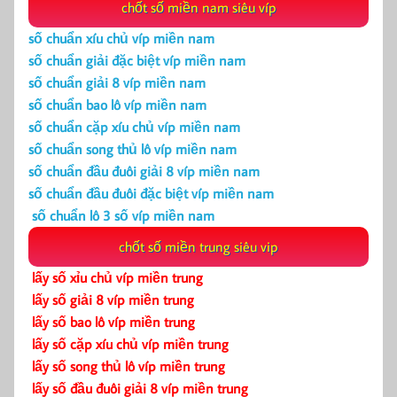
chốt số miền nam siêu víp
số chuẩn xíu chủ víp miền nam
số chuẩn giải đặc biệt víp miền nam
số chuẩn giải 8 víp miền nam
số chuẩn bao lô víp miền nam
số chuẩn cặp xíu chủ víp miền nam
số chuẩn song thủ lô víp miền nam
số chuẩn đầu đuôi giải 8 víp miền nam
số chuẩn đầu đuôi đặc biệt víp miền nam
số chuẩn lô 3 số víp miền nam
chốt số miền trung siêu vip
lấy số xỉu chủ víp miền trung
lấy số giải 8 víp miền trung
lấy số bao lô víp miền trung
lấy số cặp xíu chủ víp miền trung
lấy số song thủ lô víp miền trung
lấy số đầu đuôi giải 8 víp miền trung