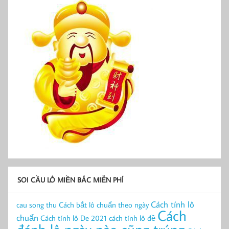
SOI CẦU LÔ MIỀN BẮC MIỄN PHÍ
Cách tính lô
cau song thu
Cách bắt lô chuẩn theo ngày
Cách
chuẩn
Cách tính lô De 2021
cách tính lô đề