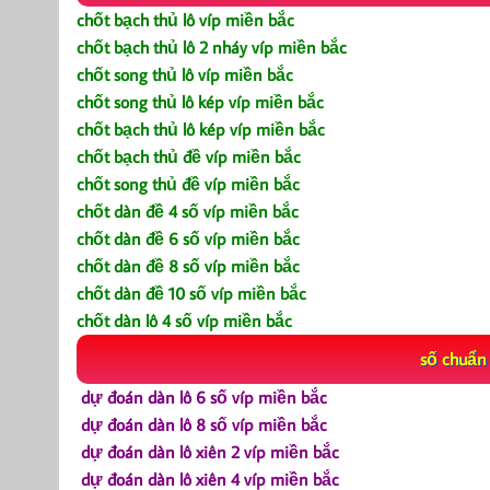
chốt bạch thủ lô víp miền bắc
chốt bạch thủ lô 2 nháy víp miền bắc
chốt song thủ lô víp miền bắc
chốt song thủ lô kép víp miền bắc
chốt bạch thủ lô kép víp miền bắc
chốt bạch thủ đề víp miền bắc
chốt song thủ đề víp miền bắc
chốt dàn đề 4 số víp miền bắc
chốt dàn đề 6 số víp miền bắc
chốt dàn đề 8 số víp miền bắc
chốt dàn đề 10 số víp miền bắc
chốt dàn lô 4 số víp miền bắc
số chuẩn 
dự đoán dàn lô 6 số víp miền bắc
dự đoán dàn lô 8 số víp miền bắc
dự đoán dàn lô xiên 2 víp miền bắc
dự đoán dàn lô xiên 4 víp miền bắc