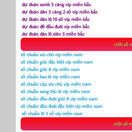
dự đoán xsmb 3 càng víp miền bắc
dự đoán dàn 3 càng 2 số víp miền bắc
dự đoán dàn lô 10 số víp miền bắc
dự đoán đề đầu đuôi víp miền bắc
dự đoán dàn lô xiên 3 miền bắc
chốt số 
số chuẩn xíu chủ víp miền nam
số chuẩn giải đặc biệt víp miền nam
số chuẩn giải 8 víp miền nam
số chuẩn bao lô víp miền nam
số chuẩn cặp xíu chủ víp miền nam
số chuẩn song thủ lô víp miền nam
số chuẩn đầu đuôi giải 8 víp miền nam
số chuẩn đầu đuôi đặc biệt víp miền nam
số chuẩn lô 3 số víp miền nam
chốt số m