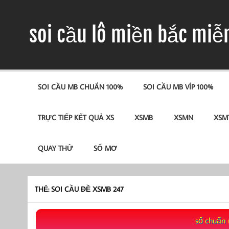
Skip
to
content
soi cầu lô miền bắc miễn
soi cầu lô miền bắc miễn phí – soi cầu lô đề
SOI CẦU MB CHUẨN 100%
SOI CẦU MB VÍP 100%
TRỰC TIẾP KẾT QUẢ XS
XSMB
XSMN
XSM
QUAY THỬ
SỔ MƠ
THẺ:
SOI CẦU ĐỀ XSMB 247
số chuẩn 