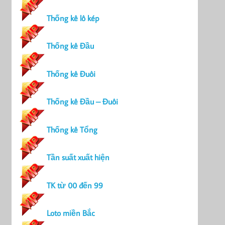
Thống kê lô kép
Thống kê Đầu
Thống kê Đuôi
Thống kê Đầu – Đuôi
Thống kê Tổng
Tần suất xuất hiện
TK từ 00 đến 99
Loto miền Bắc