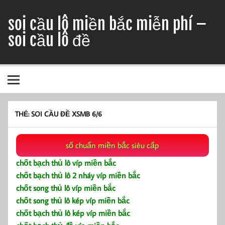
Skip
to
soi cầu lô miền bắc miễn phí –
content
soi cầu lô đề
soi cầu lô miền bắc miễn phí – soi cầu lô đề
THẺ:
SOI CẦU ĐỀ XSMB 6/6
số chuẩn miền bắc siêu cấp
chốt bạch thủ lô víp miền bắc
chốt bạch thủ lô 2 nháy víp miền bắc
chốt song thủ lô víp miền bắc
chốt song thủ lô kép víp miền bắc
chốt bạch thủ lô kép víp miền bắc