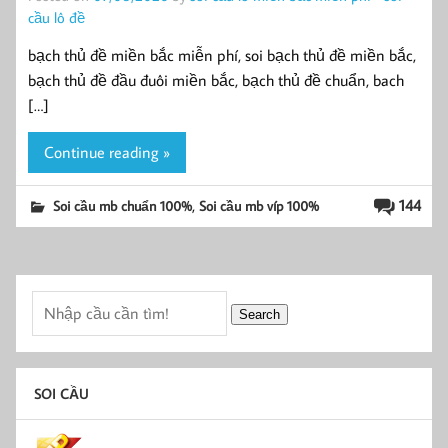
cầu lô đề
bạch thủ đề miền bắc miễn phí, soi bạch thủ đề miền bắc,
bạch thủ đề đầu đuôi miền bắc, bạch thủ đề chuẩn, bach
[…]
Continue reading »
,
144
Soi cầu mb chuẩn 100%
Soi cầu mb víp 100%
Search
SOI CẦU