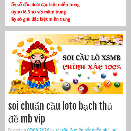
lấy số đầu đuôi đặc biệt miền trung
lấy số lô 3 số víp miền trung
lấy số giải đặc biệt miền trung
soi chuẩn cầu loto bạch thủ
đề mb vip
Posted on
07/08/2026
by
soi cầu lô miền bắc miễn phí - soi