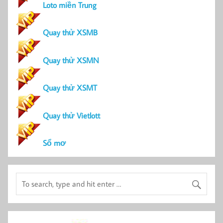
Loto miền Trung
Quay thử XSMB
Quay thử XSMN
Quay thử XSMT
Quay thử Vietlott
Sổ mơ