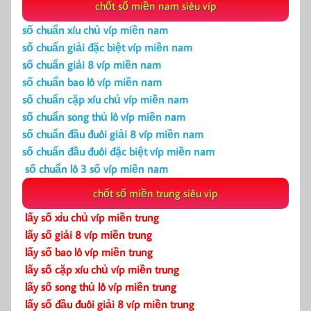
chốt số miền nam siêu víp
số chuẩn xíu chủ víp miền nam
số chuẩn giải đặc biệt víp miền nam
số chuẩn giải 8 víp miền nam
số chuẩn bao lô víp miền nam
số chuẩn cặp xíu chủ víp miền nam
số chuẩn song thủ lô víp miền nam
số chuẩn đầu đuôi giải 8 víp miền nam
số chuẩn đầu đuôi đặc biệt víp miền nam
số chuẩn lô 3 số víp miền nam
chốt số miền trung siêu vip
lấy số xỉu chủ víp miền trung
lấy số giải 8 víp miền trung
lấy số bao lô víp miền trung
lấy số cặp xíu chủ víp miền trung
lấy số song thủ lô víp miền trung
lấy số đầu đuôi giải 8 víp miền trung