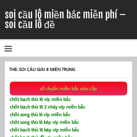
Skip
to
soi cầu lô miền bắc miễn phí –
content
soi cầu lô đề
soi cầu lô miền bắc miễn phí – soi cầu lô đề
THẺ:
SOI CẦU GIẢI 8 MIỀN TRUNG
số chuẩn miền bắc siêu cấp
chốt bạch thủ lô víp miền bắc
chốt bạch thủ lô 2 nháy víp miền bắc
chốt song thủ lô víp miền bắc
chốt song thủ lô kép víp miền bắc
chốt bạch thủ lô kép víp miền bắc