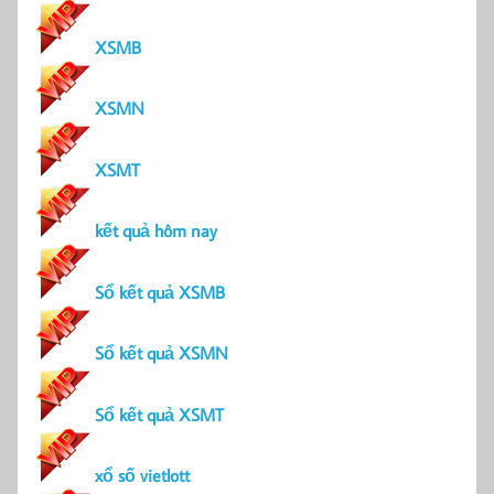
XSMB
XSMN
XSMT
kết quả hôm nay
Sổ kết quả XSMB
Sổ kết quả XSMN
Sổ kết quả XSMT
xổ số vietlott