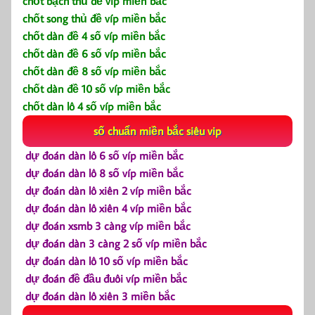
chốt bạch thủ đề víp miền bắc
chốt song thủ đề víp miền bắc
chốt dàn đề 4 số víp miền bắc
chốt dàn đề 6 số víp miền bắc
chốt dàn đề 8 số víp miền bắc
chốt dàn đề 10 số víp miền bắc
chốt dàn lô 4 số víp miền bắc
số chuẩn miền bắc siêu vip
dự đoán dàn lô 6 số víp miền bắc
dự đoán dàn lô 8 số víp miền bắc
dự đoán dàn lô xiên 2 víp miền bắc
dự đoán dàn lô xiên 4 víp miền bắc
dự đoán xsmb 3 càng víp miền bắc
dự đoán dàn 3 càng 2 số víp miền bắc
dự đoán dàn lô 10 số víp miền bắc
dự đoán đề đầu đuôi víp miền bắc
dự đoán dàn lô xiên 3 miền bắc