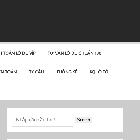
H TOÁN LÔ ĐỀ VÍP
TƯ VẤN LÔ ĐỀ CHUẨN 100
ỆN TOÁN
TK CẦU
THỐNG KÊ
KQ LÔ TÔ
Search