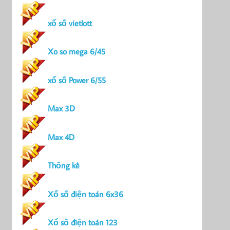
xổ số vietlott
Xo so mega 6/45
xổ số Power 6/55
Max 3D
Max 4D
Thống kê
Xổ số điện toán 6x36
Xổ số điện toán 123