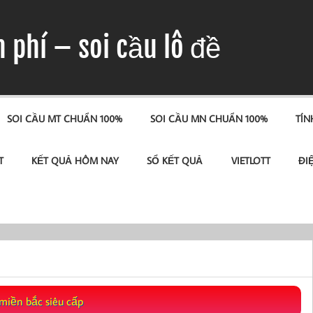
 phí – soi cầu lô đề
SOI CẦU MT CHUẨN 100%
SOI CẦU MN CHUẨN 100%
TÍN
T
KẾT QUẢ HÔM NAY
SỔ KẾT QUẢ
VIETLOTT
ĐI
miền bắc siêu cấp