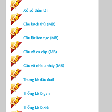
Xổ số thần tài
Cầu bạch thủ (MB)
Cầu lật liên tục (MB)
Cầu về cả cặp (MB)
Cầu về nhiều nháy (MB)
Thống kê đầu đuôi
Thống kê lô gan
Thống kê lô xiên