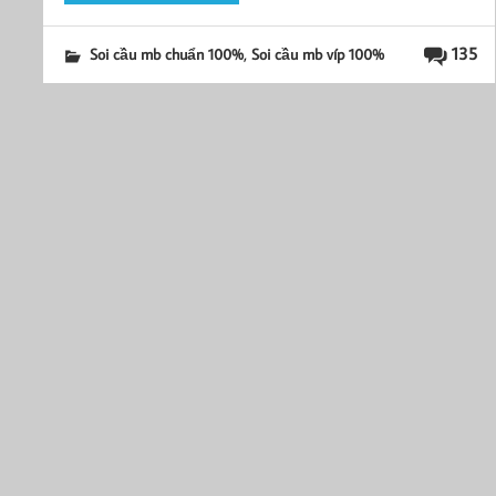
,
135
Soi cầu mb chuẩn 100%
Soi cầu mb víp 100%