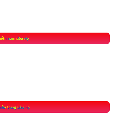
miền nam siêu víp
iền trung siêu vip