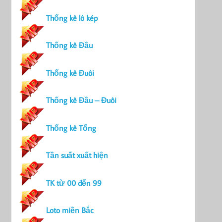
Thống kê lô kép
Thống kê Đầu
Thống kê Đuôi
Thống kê Đầu – Đuôi
Thống kê Tổng
Tần suất xuất hiện
TK từ 00 đến 99
Loto miền Bắc