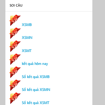
SOI CẦU
XSMB
XSMN
XSMT
kết quả hôm nay
Sổ kết quả XSMB
Sổ kết quả XSMN
Sổ kết quả XSMT