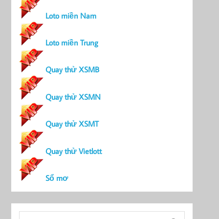
Loto miền Nam
Loto miền Trung
Quay thử XSMB
Quay thử XSMN
Quay thử XSMT
Quay thử Vietlott
Sổ mơ