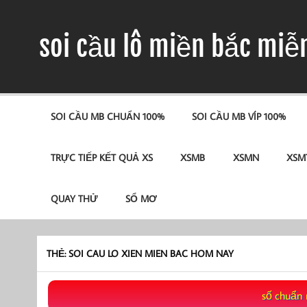
Skip
to
content
soi cầu lô miền bắc miễn
soi cầu lô miền bắc miễn phí – soi cầu lô đề
SOI CẦU MB CHUẨN 100%
SOI CẦU MB VÍP 100%
TRỰC TIẾP KẾT QUẢ XS
XSMB
XSMN
XSM
QUAY THỬ
SỔ MƠ
THẺ:
SOI CAU LO XIEN MIEN BAC HOM NAY
số chuẩn 