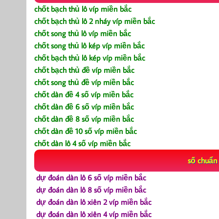
chốt bạch thủ lô víp miền bắc
chốt bạch thủ lô 2 nháy víp miền bắc
chốt song thủ lô víp miền bắc
chốt song thủ lô kép víp miền bắc
chốt bạch thủ lô kép víp miền bắc
chốt bạch thủ đề víp miền bắc
chốt song thủ đề víp miền bắc
chốt dàn đề 4 số víp miền bắc
chốt dàn đề 6 số víp miền bắc
chốt dàn đề 8 số víp miền bắc
chốt dàn đề 10 số víp miền bắc
chốt dàn lô 4 số víp miền bắc
số chuẩn 
dự đoán dàn lô 6 số víp miền bắc
dự đoán dàn lô 8 số víp miền bắc
dự đoán dàn lô xiên 2 víp miền bắc
dự đoán dàn lô xiên 4 víp miền bắc