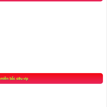
miền bắc siêu vip