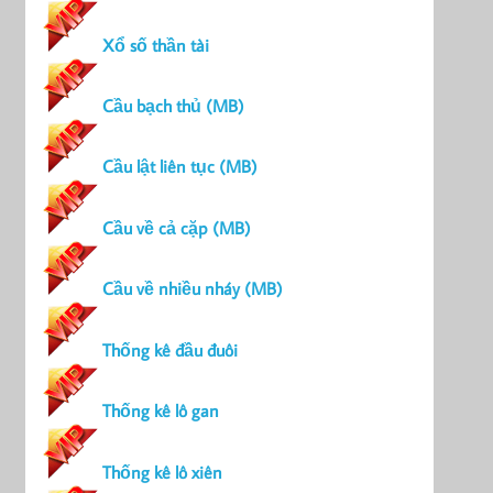
Xổ số thần tài
Cầu bạch thủ (MB)
Cầu lật liên tục (MB)
Cầu về cả cặp (MB)
Cầu về nhiều nháy (MB)
Thống kê đầu đuôi
Thống kê lô gan
Thống kê lô xiên