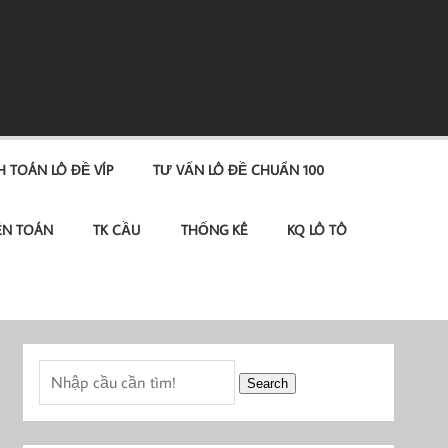
H TOÁN LÔ ĐỀ VÍP
TƯ VẤN LÔ ĐỀ CHUẨN 100
ỆN TOÁN
TK CẦU
THỐNG KÊ
KQ LÔ TÔ
Search