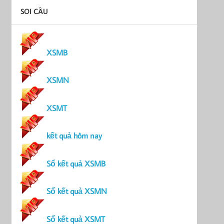
SOI CẦU
XSMB
XSMN
XSMT
kết quả hôm nay
Sổ kết quả XSMB
Sổ kết quả XSMN
Sổ kết quả XSMT