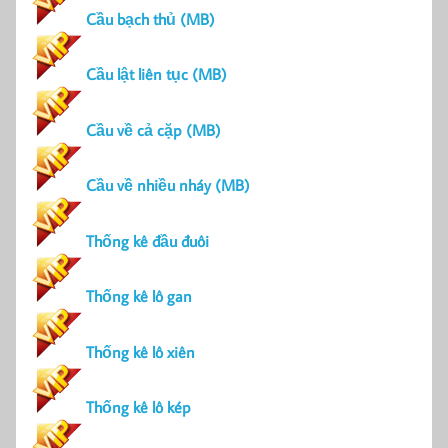
Cầu bạch thủ (MB)
Cầu lật liên tục (MB)
Cầu về cả cặp (MB)
Cầu về nhiều nháy (MB)
Thống kê đầu đuôi
Thống kê lô gan
Thống kê lô xiên
Thống kê lô kép