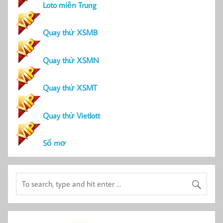
Loto miền Trung
Quay thử XSMB
Quay thử XSMN
Quay thử XSMT
Quay thử Vietlott
Sổ mơ