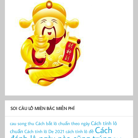
SOI CẦU LÔ MIỀN BẮC MIỄN PHÍ
Cách tính lô
cau song thu
Cách bắt lô chuẩn theo ngày
Cách
chuẩn
Cách tính lô De 2021
cách tính lô đề