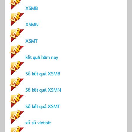
XSMB
XSMN
XSMT
kết quả hôm nay
Sổ kết quả XSMB
Sổ kết quả XSMN
Sổ kết quả XSMT
xổ số vietlott