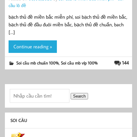
cầu lô đề
bạch thủ đề miền bắc miễn phí, soi bạch thủ đề miền bắc,
bạch thủ đề đầu đuôi miền bắc, bạch thủ đề chuẩn, bach
[…]
Continue reading »
,
144
Soi cầu mb chuẩn 100%
Soi cầu mb víp 100%
Search
SOI CẦU