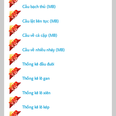
Cầu bạch thủ (MB)
Cầu lật liên tục (MB)
Cầu về cả cặp (MB)
Cầu về nhiều nháy (MB)
Thống kê đầu đuôi
Thống kê lô gan
Thống kê lô xiên
Thống kê lô kép