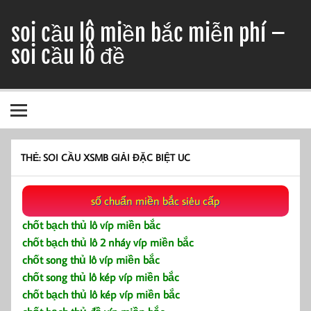
Skip
to
soi cầu lô miền bắc miễn phí –
content
soi cầu lô đề
soi cầu lô miền bắc miễn phí – soi cầu lô đề
THẺ:
SOI CẦU XSMB GIẢI ĐẶC BIỆT UC
số chuẩn miền bắc siêu cấp
chốt bạch thủ lô víp miền bắc
chốt bạch thủ lô 2 nháy víp miền bắc
chốt song thủ lô víp miền bắc
chốt song thủ lô kép víp miền bắc
chốt bạch thủ lô kép víp miền bắc