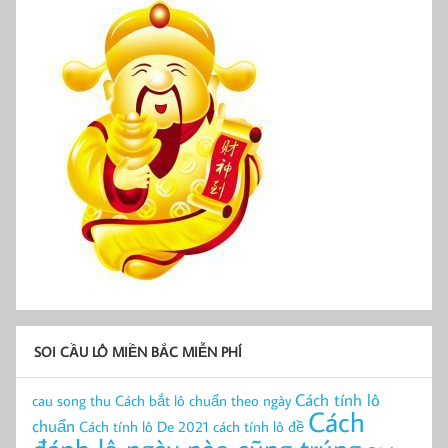
SOI CẦU LÔ MIỀN BẮC MIỄN PHÍ
Cách tính lô
cau song thu
Cách bắt lô chuẩn theo ngày
Cách
chuẩn
Cách tính lô De 2021
cách tính lô đề