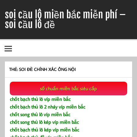
Skip
to
soi cầu lô miền bắc miễn phí –
content
soi cầu lô đề
soi cầu lô miền bắc miễn phí – soi cầu lô đề
THẺ:
SOI ĐỀ CHÍNH XÁC ÔNG NỘI
số chuẩn miền bắc siêu cấp
chốt bạch thủ lô víp miền bắc
chốt bạch thủ lô 2 nháy víp miền bắc
chốt song thủ lô víp miền bắc
chốt song thủ lô kép víp miền bắc
chốt bạch thủ lô kép víp miền bắc