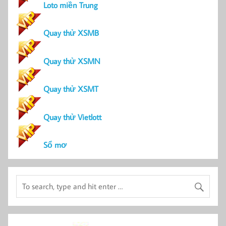
Loto miền Trung
Quay thử XSMB
Quay thử XSMN
Quay thử XSMT
Quay thử Vietlott
Sổ mơ