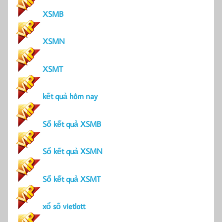
XSMB
XSMN
XSMT
kết quả hôm nay
Sổ kết quả XSMB
Sổ kết quả XSMN
Sổ kết quả XSMT
xổ số vietlott