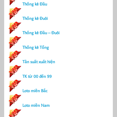
Thống kê Đầu
Thống kê Đuôi
Thống kê Đầu – Đuôi
Thống kê Tổng
Tần suất xuất hiện
TK từ 00 đến 99
Loto miền Bắc
Loto miền Nam