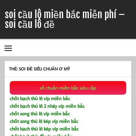
Skip
to
soi cầu lô miền bắc miễn phí –
content
soi cầu lô đề
soi cầu lô miền bắc miễn phí – soi cầu lô đề
THẺ:
SOI ĐỀ SIÊU CHUẨN Ơ MỸ
số chuẩn miền bắc siêu cấp
chốt bạch thủ lô víp miền bắc
chốt bạch thủ lô 2 nháy víp miền bắc
chốt song thủ lô víp miền bắc
chốt song thủ lô kép víp miền bắc
chốt bạch thủ lô kép víp miền bắc