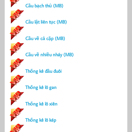
Cầu bạch thủ (MB)
Cầu lật liên tục (MB)
Cầu về cả cặp (MB)
Cầu về nhiều nháy (MB)
Thống kê đầu đuôi
Thống kê lô gan
Thống kê lô xiên
Thống kê lô kép