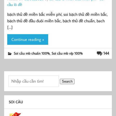
cầu lô đề
bạch thủ đề miền bắc miễn phí, soi bạch thủ đề miền bắc,
bạch thủ đề đầu đuôi miền bắc, bạch thủ đề chuẩn, bach
[…]
Continue reading »
,
144
Soi cầu mb chuẩn 100%
Soi cầu mb víp 100%
Search
SOI CẦU