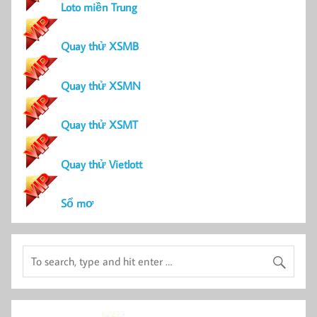
Loto miền Trung
Quay thử XSMB
Quay thử XSMN
Quay thử XSMT
Quay thử Vietlott
Sổ mơ