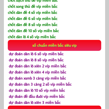
chốt bạch thủ đề víp miền bắc
chốt song thủ đề víp miền bắc
chốt dàn đề 4 số víp miền bắc
chốt dàn đề 6 số víp miền bắc
chốt dàn đề 8 số víp miền bắc
chốt dàn đề 10 số víp miền bắc
chốt dàn lô 4 số víp miền bắc
số chuẩn miền bắc siêu vip
dự đoán dàn lô 6 số víp miền bắc
dự đoán dàn lô 8 số víp miền bắc
dự đoán dàn lô xiên 2 víp miền bắc
dự đoán dàn lô xiên 4 víp miền bắc
dự đoán xsmb 3 càng víp miền bắc
dự đoán dàn 3 càng 2 số víp miền bắc
dự đoán dàn lô 10 số víp miền bắc
dự đoán đề đầu đuôi víp miền bắc
dự đoán dàn lô xiên 3 miền bắc