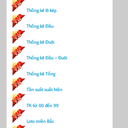
Thống kê lô kép
Thống kê Đầu
Thống kê Đuôi
Thống kê Đầu – Đuôi
Thống kê Tổng
Tần suất xuất hiện
TK từ 00 đến 99
Loto miền Bắc