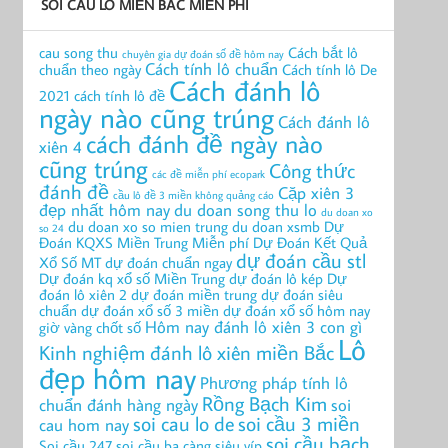
SOI CẦU LÔ MIỀN BẮC MIỄN PHÍ
cau song thu
Cách bắt lô
chuyên gia dự đoán số đề hôm nay
Cách tính lô chuẩn
chuẩn theo ngày
Cách tính lô De
Cách đánh lô
2021
cách tính lô đề
ngày nào cũng trúng
Cách đánh lô
cách đánh đề ngày nào
xiên 4
cũng trúng
Công thức
các đề miễn phí ecopark
đánh đề
Cặp xiên 3
cầu lô đề 3 miền không quảng cáo
đẹp nhất hôm nay
du doan song thu lo
du doan xo
du doan xo so mien trung
du doan xsmb
Dự
so 24
Đoán KQXS Miền Trung Miễn phí
Dự Đoán Kết Quả
dự đoán cầu stl
Xổ Số MT
dự đoán chuẩn ngay
Dự đoán kq xổ số Miền Trung
dự đoán lô kép
Dự
đoán lô xiên 2
dự đoán miền trung
dự đoán siêu
chuẩn
dự đoán xổ số 3 miền
dự đoán xổ số hôm nay
Hôm nay đánh lô xiên 3 con gì
giờ vàng chốt số
Lô
Kinh nghiệm đánh lô xiên miền Bắc
đẹp hôm nay
Phương pháp tính lô
Rồng Bạch Kim
chuẩn đánh hàng ngày
soi
soi cau lo de
soi cầu 3 miền
cau hom nay
soi cầu bạch
Soi cầu 247
soi cầu ba càng siêu víp