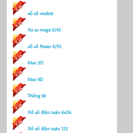
xổ số vietlott
Xo so mega 6/45
xổ số Power 6/55
Max 3D
Max 4D
Thống kê
Xổ số điện toán 6x36
Xổ số điện toán 123