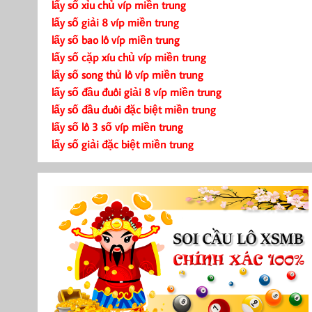
lấy số xỉu chủ víp miền trung
lấy số giải 8 víp miền trung
lấy số bao lô víp miền trung
lấy số cặp xíu chủ víp miền trung
lấy số song thủ lô víp miền trung
lấy số đầu đuôi giải 8 víp miền trung
lấy số đầu đuôi đặc biệt miền trung
lấy số lô 3 số víp miền trung
lấy số giải đặc biệt miền trung