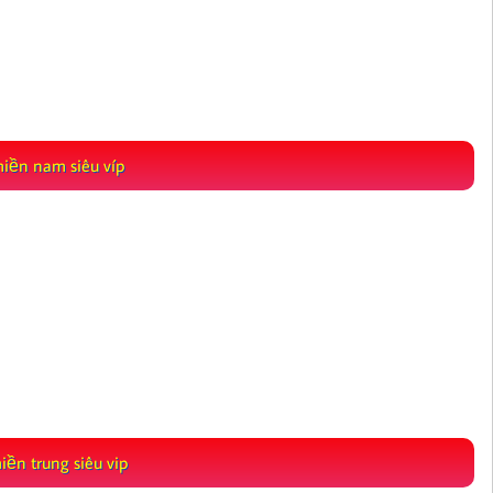
miền nam siêu víp
iền trung siêu vip