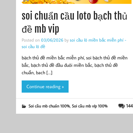
soi chuẩn cầu loto bạch thủ
đề mb vip
Posted on
03/06/2026
by
soi cầu lô miền bắc miễn phí -
soi cầu lô đề
bạch thủ đề miền bắc miễn phí, soi bạch thủ đề miền
bắc, bạch thủ đề đầu đuôi miền bắc, bạch thủ đề
chuẩn, bach […]
Continue reading »
,
144
Soi cầu mb chuẩn 100%
Soi cầu mb víp 100%