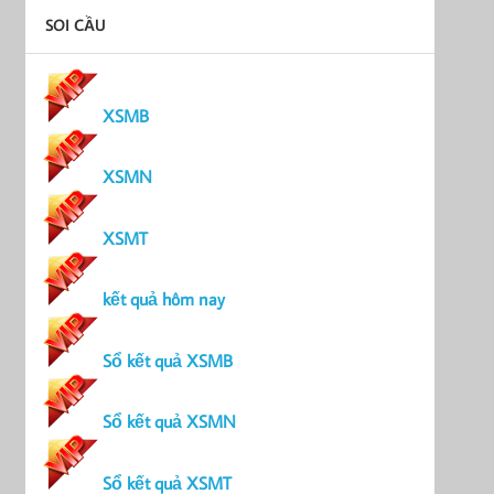
SOI CẦU
XSMB
XSMN
XSMT
kết quả hôm nay
Sổ kết quả XSMB
Sổ kết quả XSMN
Sổ kết quả XSMT