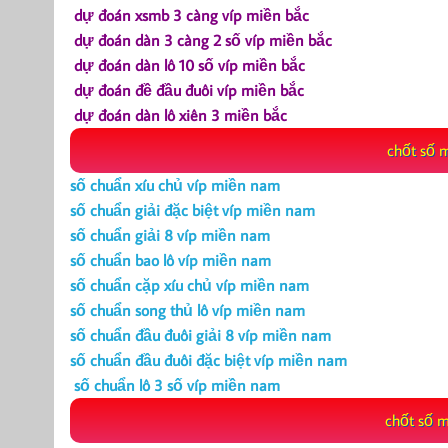
dự đoán xsmb 3 càng víp miền bắc
dự đoán dàn 3 càng 2 số víp miền bắc
dự đoán dàn lô 10 số víp miền bắc
dự đoán đề đầu đuôi víp miền bắc
dự đoán dàn lô xiên 3 miền bắc
chốt số 
số chuẩn xíu chủ víp miền nam
số chuẩn giải đặc biệt víp miền nam
số chuẩn giải 8 víp miền nam
số chuẩn bao lô víp miền nam
số chuẩn cặp xíu chủ víp miền nam
số chuẩn song thủ lô víp miền nam
số chuẩn đầu đuôi giải 8 víp miền nam
số chuẩn đầu đuôi đặc biệt víp miền nam
số chuẩn lô 3 số víp miền nam
chốt số m