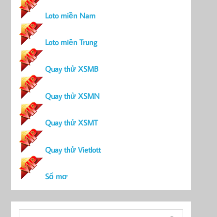
Loto miền Nam
Loto miền Trung
Quay thử XSMB
Quay thử XSMN
Quay thử XSMT
Quay thử Vietlott
Sổ mơ