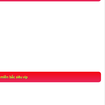
miền bắc siêu vip