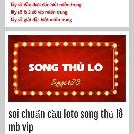
lấy số đầu đuôi đặc biệt miền trung
lấy số lô 3 số víp miền trung
lấy số giải đặc biệt miền trung
soi chuẩn cầu loto song thủ lô
mb vip