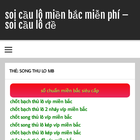
Skip
to
soi cầu lô miền bắc miễn phí –
content
soi cầu lô đề
soi cầu lô miền bắc miễn phí – soi cầu lô đề
THẺ:
SONG THU LO MB
số chuẩn miền bắc siêu cấp
chốt bạch thủ lô víp miền bắc
chốt bạch thủ lô 2 nháy víp miền bắc
chốt song thủ lô víp miền bắc
chốt song thủ lô kép víp miền bắc
chốt bạch thủ lô kép víp miền bắc