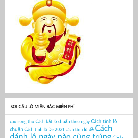
SOI CẦU LÔ MIỀN BẮC MIỄN PHÍ
Cách tính lô
cau song thu
Cách bắt lô chuẩn theo ngày
Cách
chuẩn
Cách tính lô De 2021
cách tính lô đề
đánh lô ngày nào cũng trúng
Cách