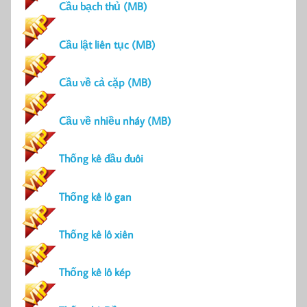
Cầu bạch thủ (MB)
Cầu lật liên tục (MB)
Cầu về cả cặp (MB)
Cầu về nhiều nháy (MB)
Thống kê đầu đuôi
Thống kê lô gan
Thống kê lô xiên
Thống kê lô kép