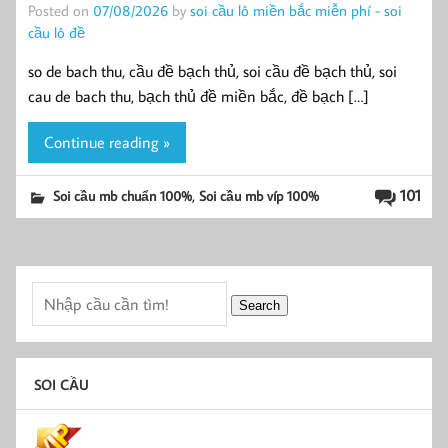
Posted on
07/08/2026
by
soi cầu lô miền bắc miễn phí - soi
cầu lô đề
so de bach thu, cầu đề bạch thủ, soi cầu đề bạch thủ, soi
cau de bach thu, bạch thủ đề miền bắc, đề bạch […]
Continue reading »
,
101
Soi cầu mb chuẩn 100%
Soi cầu mb víp 100%
Search
SOI CẦU