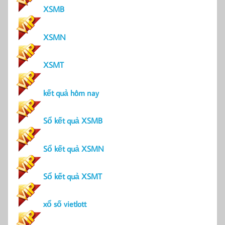
XSMB
XSMN
XSMT
kết quả hôm nay
Sổ kết quả XSMB
Sổ kết quả XSMN
Sổ kết quả XSMT
xổ số vietlott