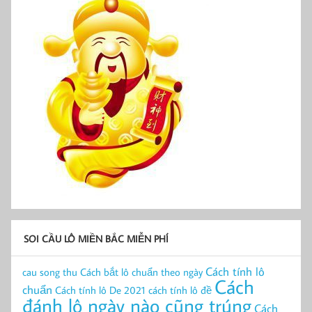
SOI CẦU LÔ MIỀN BẮC MIỄN PHÍ
Cách tính lô
cau song thu
Cách bắt lô chuẩn theo ngày
Cách
chuẩn
Cách tính lô De 2021
cách tính lô đề
đánh lô ngày nào cũng trúng
Cách