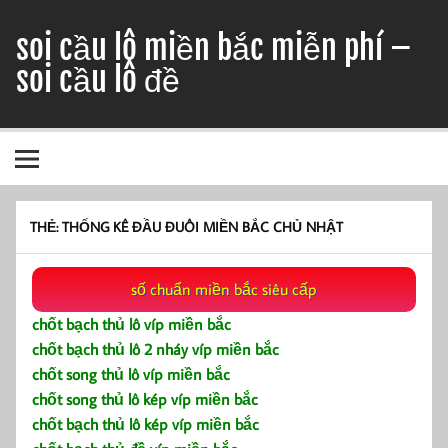
Skip
to
soi cầu lô miền bắc miễn phí –
content
soi cầu lô đề
soi cầu lô miền bắc miễn phí – soi cầu lô đề
THẺ:
THỐNG KÊ ĐẦU ĐUÔI MIỀN BẮC CHỦ NHẬT
số chuẩn miền bắc siêu cấp
chốt bạch thủ lô víp miền bắc
chốt bạch thủ lô 2 nháy víp miền bắc
chốt song thủ lô víp miền bắc
chốt song thủ lô kép víp miền bắc
chốt bạch thủ lô kép víp miền bắc