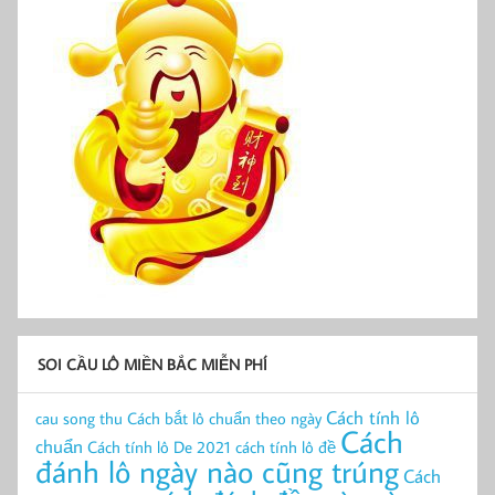
SOI CẦU LÔ MIỀN BẮC MIỄN PHÍ
Cách tính lô
cau song thu
Cách bắt lô chuẩn theo ngày
Cách
chuẩn
Cách tính lô De 2021
cách tính lô đề
đánh lô ngày nào cũng trúng
Cách