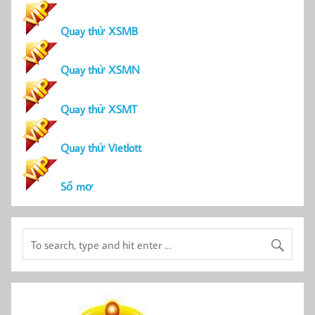
Quay thử XSMB
Quay thử XSMN
Quay thử XSMT
Quay thử Vietlott
Sổ mơ