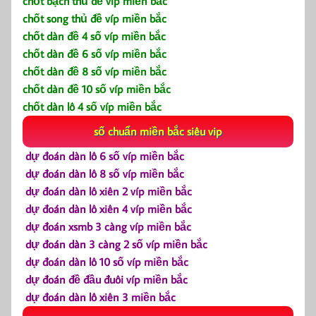
chốt bạch thủ đề víp miền bắc
chốt song thủ đề víp miền bắc
chốt dàn đề 4 số víp miền bắc
chốt dàn đề 6 số víp miền bắc
chốt dàn đề 8 số víp miền bắc
chốt dàn đề 10 số víp miền bắc
chốt dàn lô 4 số víp miền bắc
số chuẩn miền bắc siêu vip
dự đoán dàn lô 6 số víp miền bắc
dự đoán dàn lô 8 số víp miền bắc
dự đoán dàn lô xiên 2 víp miền bắc
dự đoán dàn lô xiên 4 víp miền bắc
dự đoán xsmb 3 càng víp miền bắc
dự đoán dàn 3 càng 2 số víp miền bắc
dự đoán dàn lô 10 số víp miền bắc
dự đoán đề đầu đuôi víp miền bắc
dự đoán dàn lô xiên 3 miền bắc