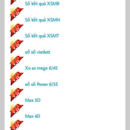
Sổ kết quả XSMB
Sổ kết quả XSMN
Sổ kết quả XSMT
xổ số vietlott
Xo so mega 6/45
xổ số Power 6/55
Max 3D
Max 4D