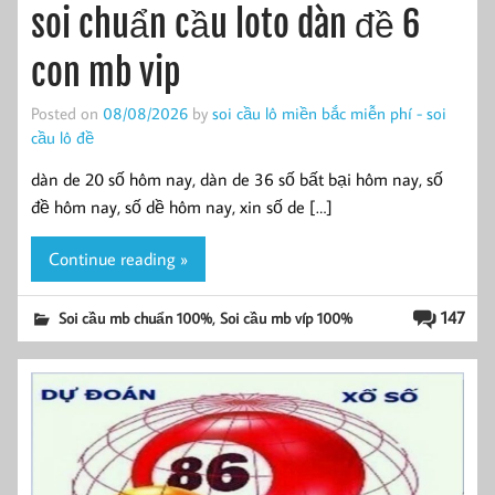
soi chuẩn cầu loto dàn đề 6
con mb vip
Posted on
08/08/2026
by
soi cầu lô miền bắc miễn phí - soi
cầu lô đề
dàn de 20 số hôm nay, dàn de 36 số bất bại hôm nay, số
đề hôm nay, số dề hôm nay, xin số de […]
Continue reading »
,
147
Soi cầu mb chuẩn 100%
Soi cầu mb víp 100%