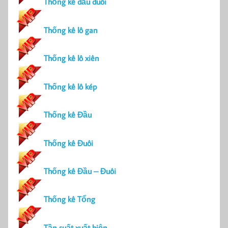
Thống kê đầu đuôi
Thống kê lô gan
Thống kê lô xiên
Thống kê lô kép
Thống kê Đầu
Thống kê Đuôi
Thống kê Đầu – Đuôi
Thống kê Tổng
Tần suất xuất hiện