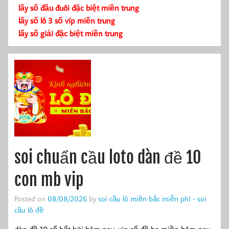
lấy số đầu đuôi đặc biệt miền trung
lấy số lô 3 số víp miền trung
lấy số giải đặc biệt miền trung
soi chuẩn cầu loto dàn đề 10
con mb vip
Posted on
08/08/2026
by
soi cầu lô miền bắc miễn phí - soi
cầu lô đề