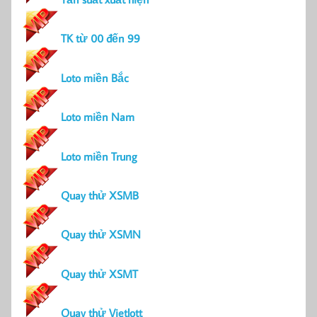
TK từ 00 đến 99
Loto miền Bắc
Loto miền Nam
Loto miền Trung
Quay thử XSMB
Quay thử XSMN
Quay thử XSMT
Quay thử Vietlott