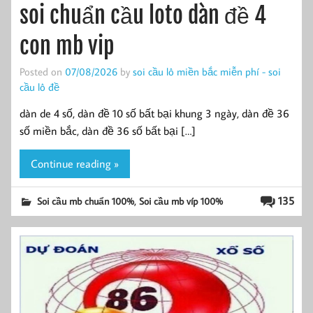
soi chuẩn cầu loto dàn đề 4
con mb vip
Posted on
07/08/2026
by
soi cầu lô miền bắc miễn phí - soi
cầu lô đề
dàn de 4 số, dàn đề 10 số bất bại khung 3 ngày, dàn đề 36
số miền bắc, dàn đề 36 số bất bại […]
Continue reading »
,
135
Soi cầu mb chuẩn 100%
Soi cầu mb víp 100%