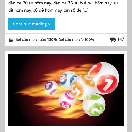
dàn de 20 số hôm nay, dàn de 36 số bất bại hôm nay, số
đề hôm nay, số dề hôm nay, xin số de […]
Continue reading »
,
147
Soi cầu mb chuẩn 100%
Soi cầu mb víp 100%