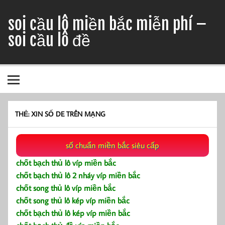
Skip
to
soi cầu lô miền bắc miễn phí –
content
soi cầu lô đề
soi cầu lô miền bắc miễn phí – soi cầu lô đề
THẺ:
XIN SỐ DE TRÊN MẠNG
số chuẩn miền bắc siêu cấp
chốt bạch thủ lô víp miền bắc
chốt bạch thủ lô 2 nháy víp miền bắc
chốt song thủ lô víp miền bắc
chốt song thủ lô kép víp miền bắc
chốt bạch thủ lô kép víp miền bắc