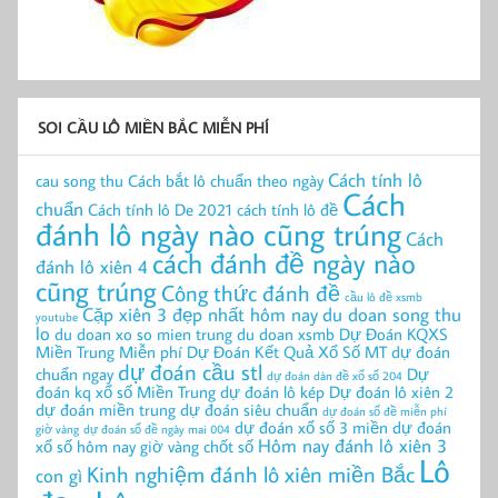
SOI CẦU LÔ MIỀN BẮC MIỄN PHÍ
Cách tính lô
cau song thu
Cách bắt lô chuẩn theo ngày
Cách
chuẩn
Cách tính lô De 2021
cách tính lô đề
đánh lô ngày nào cũng trúng
Cách
cách đánh đề ngày nào
đánh lô xiên 4
cũng trúng
Công thức đánh đề
cầu lô đề xsmb
Cặp xiên 3 đẹp nhất hôm nay
du doan song thu
youtube
lo
du doan xo so mien trung
du doan xsmb
Dự Đoán KQXS
Miền Trung Miễn phí
Dự Đoán Kết Quả Xổ Số MT
dự đoán
dự đoán cầu stl
chuẩn ngay
Dự
dự đoán dàn đề xổ số 204
đoán kq xổ số Miền Trung
dự đoán lô kép
Dự đoán lô xiên 2
dự đoán miền trung
dự đoán siêu chuẩn
dự đoán số đề miễn phí
dự đoán xổ số 3 miền
dự đoán
giờ vàng
dự đoán số đề ngày mai 004
Hôm nay đánh lô xiên 3
xổ số hôm nay
giờ vàng chốt số
Lô
Kinh nghiệm đánh lô xiên miền Bắc
con gì