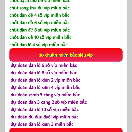
chốt bạch thủ đề víp miền bắc
chốt song thủ đề víp miền bắc
chốt dàn đề 4 số víp miền bắc
chốt dàn đề 6 số víp miền bắc
chốt dàn đề 8 số víp miền bắc
chốt dàn đề 10 số víp miền bắc
chốt dàn lô 4 số víp miền bắc
số chuẩn miền bắc siêu vip
dự đoán dàn lô 6 số víp miền bắc
dự đoán dàn lô 8 số víp miền bắc
dự đoán dàn lô xiên 2 víp miền bắc
dự đoán dàn lô xiên 4 víp miền bắc
dự đoán xsmb 3 càng víp miền bắc
dự đoán dàn 3 càng 2 số víp miền bắc
dự đoán dàn lô 10 số víp miền bắc
dự đoán đề đầu đuôi víp miền bắc
dự đoán dàn lô xiên 3 miền bắc