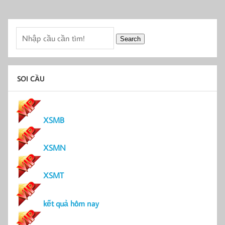
Search
SOI CẦU
XSMB
XSMN
XSMT
kết quả hôm nay