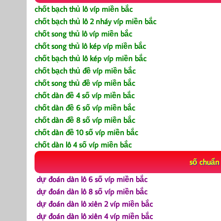
chốt bạch thủ lô víp miền bắc
chốt bạch thủ lô 2 nháy víp miền bắc
chốt song thủ lô víp miền bắc
chốt song thủ lô kép víp miền bắc
chốt bạch thủ lô kép víp miền bắc
chốt bạch thủ đề víp miền bắc
chốt song thủ đề víp miền bắc
chốt dàn đề 4 số víp miền bắc
chốt dàn đề 6 số víp miền bắc
chốt dàn đề 8 số víp miền bắc
chốt dàn đề 10 số víp miền bắc
chốt dàn lô 4 số víp miền bắc
số chuẩn 
dự đoán dàn lô 6 số víp miền bắc
dự đoán dàn lô 8 số víp miền bắc
dự đoán dàn lô xiên 2 víp miền bắc
dự đoán dàn lô xiên 4 víp miền bắc