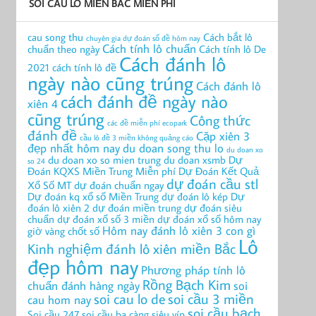
SOI CẦU LÔ MIỀN BẮC MIỄN PHÍ
cau song thu
Cách bắt lô
chuyên gia dự đoán số đề hôm nay
Cách tính lô chuẩn
chuẩn theo ngày
Cách tính lô De
Cách đánh lô
2021
cách tính lô đề
ngày nào cũng trúng
Cách đánh lô
cách đánh đề ngày nào
xiên 4
cũng trúng
Công thức
các đề miễn phí ecopark
đánh đề
Cặp xiên 3
cầu lô đề 3 miền không quảng cáo
đẹp nhất hôm nay
du doan song thu lo
du doan xo
du doan xo so mien trung
du doan xsmb
Dự
so 24
Đoán KQXS Miền Trung Miễn phí
Dự Đoán Kết Quả
dự đoán cầu stl
Xổ Số MT
dự đoán chuẩn ngay
Dự đoán kq xổ số Miền Trung
dự đoán lô kép
Dự
đoán lô xiên 2
dự đoán miền trung
dự đoán siêu
chuẩn
dự đoán xổ số 3 miền
dự đoán xổ số hôm nay
Hôm nay đánh lô xiên 3 con gì
giờ vàng chốt số
Lô
Kinh nghiệm đánh lô xiên miền Bắc
đẹp hôm nay
Phương pháp tính lô
Rồng Bạch Kim
chuẩn đánh hàng ngày
soi
soi cau lo de
soi cầu 3 miền
cau hom nay
soi cầu bạch
Soi cầu 247
soi cầu ba càng siêu víp