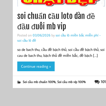
soi chuẩn cầu loto dàn đề
đầu đuôi mb vip
Posted on
03/06/2026
by
soi cầu lô miền bắc miễn phí -
soi cầu lô đề
so de bach thu, cầu đề bạch thủ, soi cầu đề bạch thủ, soi
cau de bach thu, bạch thủ đề miền bắc, đề bạch […]
Continue reading »
,
101
Soi cầu mb chuẩn 100%
Soi cầu mb víp 100%