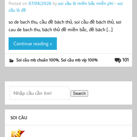
Posted on
07/08/2026
by
soi cầu lô miền bắc miễn phí - soi
cầu lô đề
so de bach thu, cầu đề bạch thủ, soi cầu đề bạch thủ, soi
cau de bach thu, bạch thủ đề miền bắc, đề bạch […]
Continue reading »
,
101
Soi cầu mb chuẩn 100%
Soi cầu mb víp 100%
Search
SOI CẦU