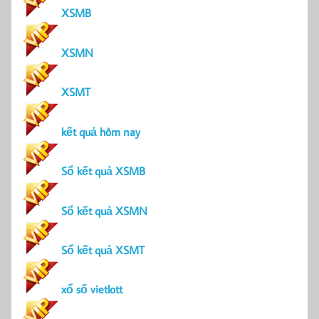
XSMB
XSMN
XSMT
kết quả hôm nay
Sổ kết quả XSMB
Sổ kết quả XSMN
Sổ kết quả XSMT
xổ số vietlott