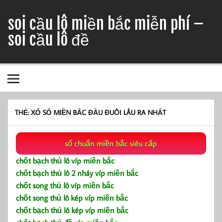
Skip
to
soi cầu lô miền bắc miễn phí –
content
soi cầu lô đề
soi cầu lô miền bắc miễn phí – soi cầu lô đề
THẺ:
XỔ SỐ MIỀN BẮC ĐẦU ĐUÔI LÂU RA NHẤT
số chuẩn miền bắc siêu cấp
chốt bạch thủ lô víp miền bắc
chốt bạch thủ lô 2 nháy víp miền bắc
chốt song thủ lô víp miền bắc
chốt song thủ lô kép víp miền bắc
chốt bạch thủ lô kép víp miền bắc