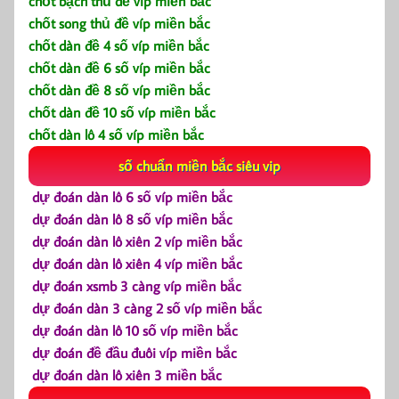
chốt bạch thủ đề víp miền bắc
chốt song thủ đề víp miền bắc
chốt dàn đề 4 số víp miền bắc
chốt dàn đề 6 số víp miền bắc
chốt dàn đề 8 số víp miền bắc
chốt dàn đề 10 số víp miền bắc
chốt dàn lô 4 số víp miền bắc
số chuẩn miền bắc siêu vip
dự đoán dàn lô 6 số víp miền bắc
dự đoán dàn lô 8 số víp miền bắc
dự đoán dàn lô xiên 2 víp miền bắc
dự đoán dàn lô xiên 4 víp miền bắc
dự đoán xsmb 3 càng víp miền bắc
dự đoán dàn 3 càng 2 số víp miền bắc
dự đoán dàn lô 10 số víp miền bắc
dự đoán đề đầu đuôi víp miền bắc
dự đoán dàn lô xiên 3 miền bắc