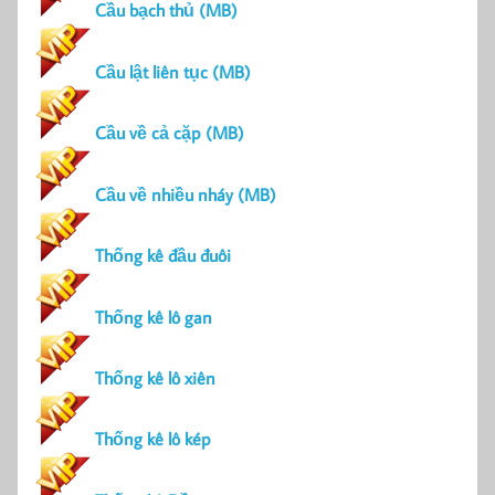
Cầu bạch thủ (MB)
Cầu lật liên tục (MB)
Cầu về cả cặp (MB)
Cầu về nhiều nháy (MB)
Thống kê đầu đuôi
Thống kê lô gan
Thống kê lô xiên
Thống kê lô kép