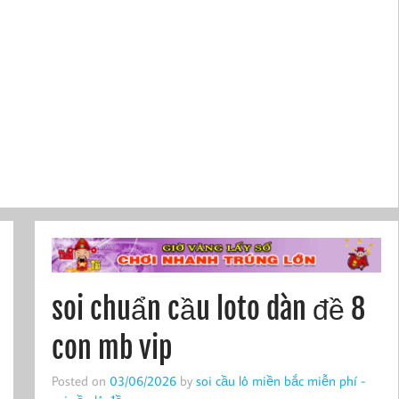
soi chuẩn cầu loto dàn đề 8
con mb vip
Posted on
03/06/2026
by
soi cầu lô miền bắc miễn phí -