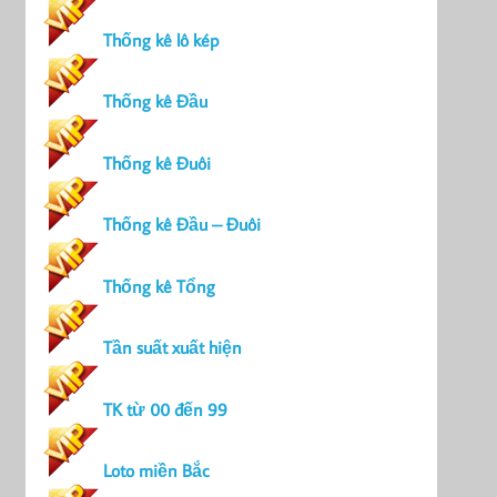
Thống kê lô kép
Thống kê Đầu
Thống kê Đuôi
Thống kê Đầu – Đuôi
Thống kê Tổng
Tần suất xuất hiện
TK từ 00 đến 99
Loto miền Bắc