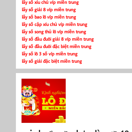
lấy số xỉu chủ víp miền trung
lấy số giải 8 víp miền trung
lấy số bao lô víp miền trung
lấy số cặp xíu chủ víp miền trung
lấy số song thủ lô víp miền trung
lấy số đầu đuôi giải 8 víp miền trung
lấy số đầu đuôi đặc biệt miền trung
lấy số lô 3 số víp miền trung
lấy số giải đặc biệt miền trung