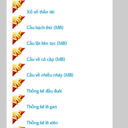
Xổ số thần tài
Cầu bạch thủ (MB)
Cầu lật liên tục (MB)
Cầu về cả cặp (MB)
Cầu về nhiều nháy (MB)
Thống kê đầu đuôi
Thống kê lô gan
Thống kê lô xiên