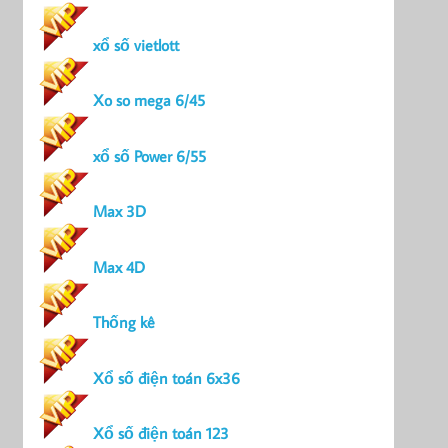
xổ số vietlott
Xo so mega 6/45
xổ số Power 6/55
Max 3D
Max 4D
Thống kê
Xổ số điện toán 6x36
Xổ số điện toán 123