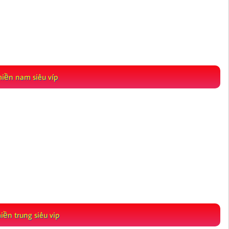
miền nam siêu víp
iền trung siêu vip