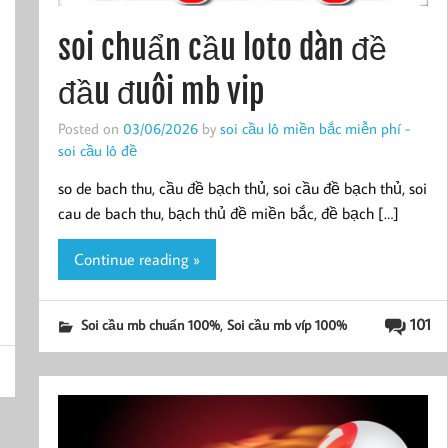
soi chuẩn cầu loto dàn đề
đầu đuôi mb vip
Posted on
03/06/2026
by
soi cầu lô miền bắc miễn phí -
soi cầu lô đề
so de bach thu, cầu đề bạch thủ, soi cầu đề bạch thủ, soi
cau de bach thu, bạch thủ đề miền bắc, đề bạch […]
Continue reading »
,
101
Soi cầu mb chuẩn 100%
Soi cầu mb víp 100%