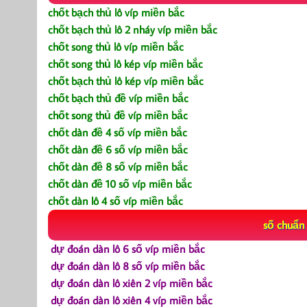
chốt bạch thủ lô víp miền bắc
chốt bạch thủ lô 2 nháy víp miền bắc
chốt song thủ lô víp miền bắc
chốt song thủ lô kép víp miền bắc
chốt bạch thủ lô kép víp miền bắc
chốt bạch thủ đề víp miền bắc
chốt song thủ đề víp miền bắc
chốt dàn đề 4 số víp miền bắc
chốt dàn đề 6 số víp miền bắc
chốt dàn đề 8 số víp miền bắc
chốt dàn đề 10 số víp miền bắc
chốt dàn lô 4 số víp miền bắc
số chuẩn 
dự đoán dàn lô 6 số víp miền bắc
dự đoán dàn lô 8 số víp miền bắc
dự đoán dàn lô xiên 2 víp miền bắc
dự đoán dàn lô xiên 4 víp miền bắc