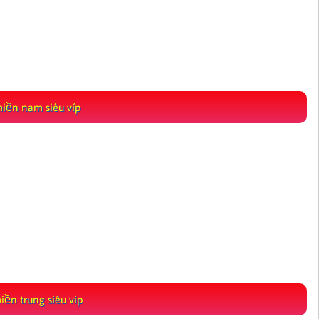
miền nam siêu víp
iền trung siêu vip