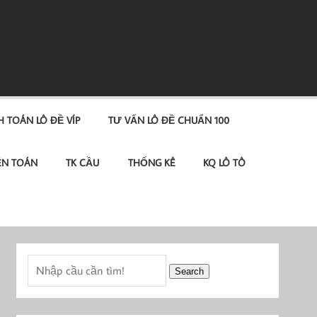
H TOÁN LÔ ĐỀ VÍP
TƯ VẤN LÔ ĐỀ CHUẨN 100
ỆN TOÁN
TK CẦU
THỐNG KÊ
KQ LÔ TÔ
Search