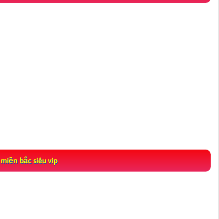
miền bắc siêu vip