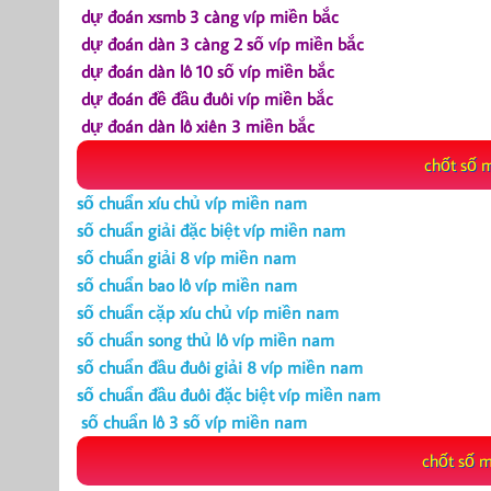
dự đoán xsmb 3 càng víp miền bắc
dự đoán dàn 3 càng 2 số víp miền bắc
dự đoán dàn lô 10 số víp miền bắc
dự đoán đề đầu đuôi víp miền bắc
dự đoán dàn lô xiên 3 miền bắc
chốt số 
số chuẩn xíu chủ víp miền nam
số chuẩn giải đặc biệt víp miền nam
số chuẩn giải 8 víp miền nam
số chuẩn bao lô víp miền nam
số chuẩn cặp xíu chủ víp miền nam
số chuẩn song thủ lô víp miền nam
số chuẩn đầu đuôi giải 8 víp miền nam
số chuẩn đầu đuôi đặc biệt víp miền nam
số chuẩn lô 3 số víp miền nam
chốt số m