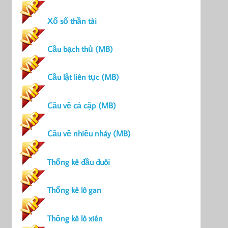
Xổ số thần tài
Cầu bạch thủ (MB)
Cầu lật liên tục (MB)
Cầu về cả cặp (MB)
Cầu về nhiều nháy (MB)
Thống kê đầu đuôi
Thống kê lô gan
Thống kê lô xiên