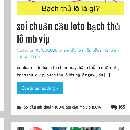
soi chuẩn cầu loto bạch thủ
lô mb vip
Posted on
03/06/2026
by
soi cầu lô miền bắc miễn phí -
soi cầu lô đề
du doan lo to bach thu hom nay, bạch thủ lô miễn phí,
bach thu lo vip, bạch thủ lô khung 2 ngày, , du […]
Continue reading »
,
165
Soi cầu mb chuẩn 100%
Soi cầu mb víp 100%