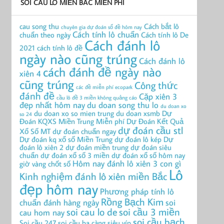
SOI CẦU LÔ MIỀN BẮC MIỄN PHÍ
cau song thu
Cách bắt lô
chuyên gia dự đoán số đề hôm nay
Cách tính lô chuẩn
chuẩn theo ngày
Cách tính lô De
Cách đánh lô
2021
cách tính lô đề
ngày nào cũng trúng
Cách đánh lô
cách đánh đề ngày nào
xiên 4
cũng trúng
Công thức
các đề miễn phí ecopark
đánh đề
Cặp xiên 3
cầu lô đề 3 miền không quảng cáo
đẹp nhất hôm nay
du doan song thu lo
du doan xo
du doan xo so mien trung
du doan xsmb
Dự
so 24
Đoán KQXS Miền Trung Miễn phí
Dự Đoán Kết Quả
dự đoán cầu stl
Xổ Số MT
dự đoán chuẩn ngay
Dự đoán kq xổ số Miền Trung
dự đoán lô kép
Dự
đoán lô xiên 2
dự đoán miền trung
dự đoán siêu
chuẩn
dự đoán xổ số 3 miền
dự đoán xổ số hôm nay
Hôm nay đánh lô xiên 3 con gì
giờ vàng chốt số
Lô
Kinh nghiệm đánh lô xiên miền Bắc
đẹp hôm nay
Phương pháp tính lô
Rồng Bạch Kim
chuẩn đánh hàng ngày
soi
soi cau lo de
soi cầu 3 miền
cau hom nay
soi cầu bạch
Soi cầu 247
soi cầu ba càng siêu víp