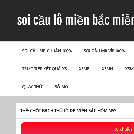
Skip
to
content
soi cầu lô miền bắc miễn
soi cầu lô miền bắc miễn phí – soi cầu lô đề
SOI CẦU MB CHUẨN 100%
SOI CẦU MB VÍP 100%
TRỰC TIẾP KẾT QUẢ XS
XSMB
XSMN
XSM
QUAY THỬ
SỔ MƠ
THẺ:
CHỐT BẠCH THỦ LÔ ĐỀ MIỀN BẮC HÔM NAY
số chuẩn 