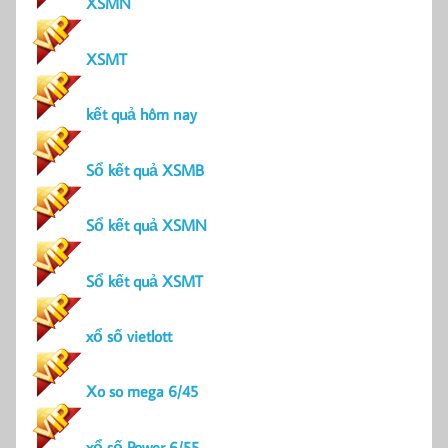
XSMN
XSMT
kết quả hôm nay
Sổ kết quả XSMB
Sổ kết quả XSMN
Sổ kết quả XSMT
xổ số vietlott
Xo so mega 6/45
xổ số Power 6/55