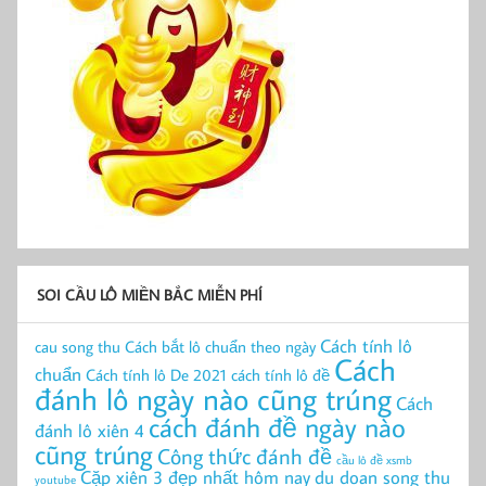
SOI CẦU LÔ MIỀN BẮC MIỄN PHÍ
Cách tính lô
cau song thu
Cách bắt lô chuẩn theo ngày
Cách
chuẩn
Cách tính lô De 2021
cách tính lô đề
đánh lô ngày nào cũng trúng
Cách
cách đánh đề ngày nào
đánh lô xiên 4
cũng trúng
Công thức đánh đề
cầu lô đề xsmb
Cặp xiên 3 đẹp nhất hôm nay
du doan song thu
youtube