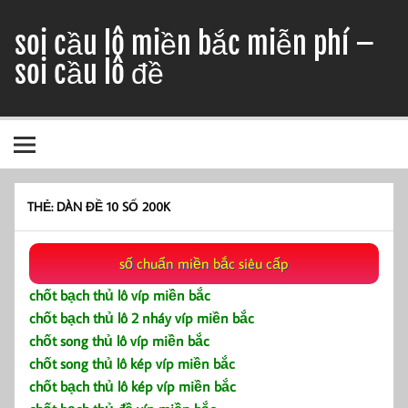
Skip
to
soi cầu lô miền bắc miễn phí –
content
soi cầu lô đề
soi cầu lô miền bắc miễn phí – soi cầu lô đề
THẺ:
DÀN ĐỀ 10 SỐ 200K
số chuẩn miền bắc siêu cấp
chốt bạch thủ lô víp miền bắc
chốt bạch thủ lô 2 nháy víp miền bắc
chốt song thủ lô víp miền bắc
chốt song thủ lô kép víp miền bắc
chốt bạch thủ lô kép víp miền bắc