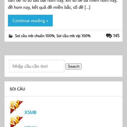
dàn đề 10 số bất bại hôm nay, xin số đề ba miền hôm nay,
đề hom nay, kết quả đề miền bắc, số đề […]
Continue reading »
,
145
Soi cầu mb chuẩn 100%
Soi cầu mb víp 100%
Search
SOI CẦU
XSMB