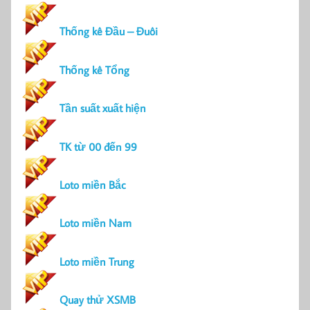
Thống kê Đầu – Đuôi
Thống kê Tổng
Tần suất xuất hiện
TK từ 00 đến 99
Loto miền Bắc
Loto miền Nam
Loto miền Trung
Quay thử XSMB