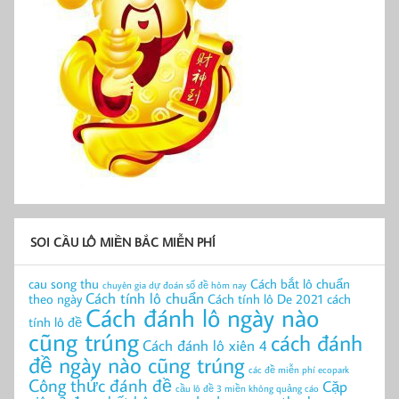
SOI CẦU LÔ MIỀN BẮC MIỄN PHÍ
cau song thu
Cách bắt lô chuẩn
chuyên gia dự đoán số đề hôm nay
Cách tính lô chuẩn
theo ngày
Cách tính lô De 2021
cách
Cách đánh lô ngày nào
tính lô đề
cũng trúng
cách đánh
Cách đánh lô xiên 4
đề ngày nào cũng trúng
các đề miễn phí ecopark
Công thức đánh đề
Cặp
cầu lô đề 3 miền không quảng cáo