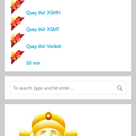
Quay thử XSMN
Quay thử XSMT
Quay thử Vietlott
Sổ mơ