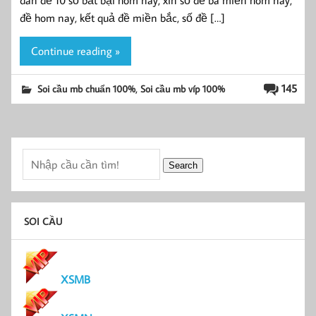
dàn đề 10 số bất bại hôm nay, xin số đề ba miền hôm nay,
đề hom nay, kết quả đề miền bắc, số đề […]
Continue reading »
,
145
Soi cầu mb chuẩn 100%
Soi cầu mb víp 100%
Search
SOI CẦU
XSMB