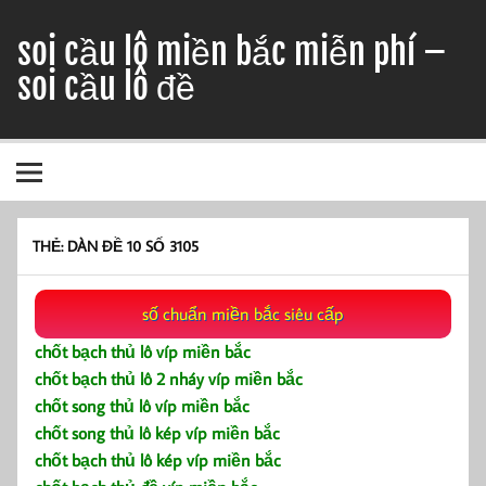
Skip
to
soi cầu lô miền bắc miễn phí –
content
soi cầu lô đề
soi cầu lô miền bắc miễn phí – soi cầu lô đề
THẺ:
DÀN ĐỀ 10 SỐ 3105
số chuẩn miền bắc siêu cấp
chốt bạch thủ lô víp miền bắc
chốt bạch thủ lô 2 nháy víp miền bắc
chốt song thủ lô víp miền bắc
chốt song thủ lô kép víp miền bắc
chốt bạch thủ lô kép víp miền bắc