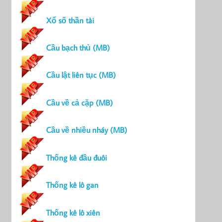
Xổ số thần tài
Cầu bạch thủ (MB)
Cầu lật liên tục (MB)
Cầu về cả cặp (MB)
Cầu về nhiều nháy (MB)
Thống kê đầu đuôi
Thống kê lô gan
Thống kê lô xiên