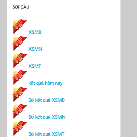
SOI CẦU
XSMB
XSMN
XSMT
kết quả hôm nay
Sổ kết quả XSMB
Sổ kết quả XSMN
Sổ kết quả XSMT