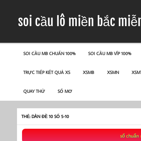
Skip
to
content
soi cầu lô miền bắc miễn
soi cầu lô miền bắc miễn phí – soi cầu lô đề
SOI CẦU MB CHUẨN 100%
SOI CẦU MB VÍP 100%
TRỰC TIẾP KẾT QUẢ XS
XSMB
XSMN
XSM
QUAY THỬ
SỔ MƠ
THẺ:
DÀN ĐỀ 10 SỐ 5-10
số chuẩn 