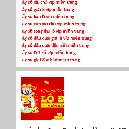
lấy số xỉu chủ víp miền trung
lấy số giải 8 víp miền trung
lấy số bao lô víp miền trung
lấy số cặp xíu chủ víp miền trung
lấy số song thủ lô víp miền trung
lấy số đầu đuôi giải 8 víp miền trung
lấy số đầu đuôi đặc biệt miền trung
lấy số lô 3 số víp miền trung
lấy số giải đặc biệt miền trung