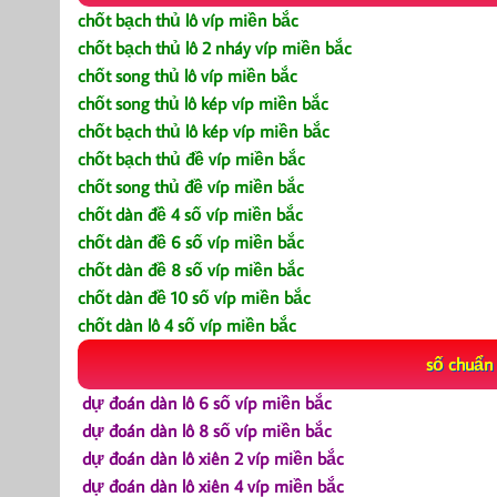
chốt bạch thủ lô víp miền bắc
chốt bạch thủ lô 2 nháy víp miền bắc
chốt song thủ lô víp miền bắc
chốt song thủ lô kép víp miền bắc
chốt bạch thủ lô kép víp miền bắc
chốt bạch thủ đề víp miền bắc
chốt song thủ đề víp miền bắc
chốt dàn đề 4 số víp miền bắc
chốt dàn đề 6 số víp miền bắc
chốt dàn đề 8 số víp miền bắc
chốt dàn đề 10 số víp miền bắc
chốt dàn lô 4 số víp miền bắc
số chuẩn 
dự đoán dàn lô 6 số víp miền bắc
dự đoán dàn lô 8 số víp miền bắc
dự đoán dàn lô xiên 2 víp miền bắc
dự đoán dàn lô xiên 4 víp miền bắc