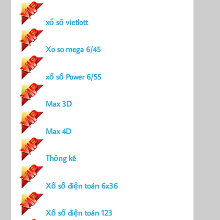
xổ số vietlott
Xo so mega 6/45
xổ số Power 6/55
Max 3D
Max 4D
Thống kê
Xổ số điện toán 6x36
Xổ số điện toán 123