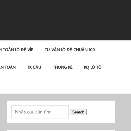
H TOÁN LÔ ĐỀ VÍP
TƯ VẤN LÔ ĐỀ CHUẨN 100
ỆN TOÁN
TK CẦU
THỐNG KÊ
KQ LÔ TÔ
Search