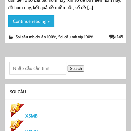
dàn đề 10 số bất bại hôm nay, xin số đề ba miền hôm nay,
đề hom nay, kết quả đề miền bắc, số đề […]
Continue reading »
,
145
Soi cầu mb chuẩn 100%
Soi cầu mb víp 100%
Search
SOI CẦU
XSMB