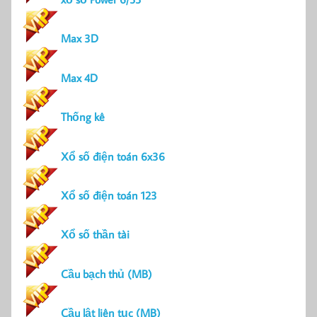
Max 3D
Max 4D
Thống kê
Xổ số điện toán 6x36
Xổ số điện toán 123
Xổ số thần tài
Cầu bạch thủ (MB)
Cầu lật liên tục (MB)