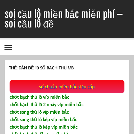
Skip
to
soi cầu lô miền bắc miễn phí –
content
soi cầu lô đề
soi cầu lô miền bắc miễn phí – soi cầu lô đề
THẺ:
DÀN ĐỀ 10 SỐ BACH THU MB
số chuẩn miền bắc siêu cấp
chốt bạch thủ lô víp miền bắc
chốt bạch thủ lô 2 nháy víp miền bắc
chốt song thủ lô víp miền bắc
chốt song thủ lô kép víp miền bắc
chốt bạch thủ lô kép víp miền bắc