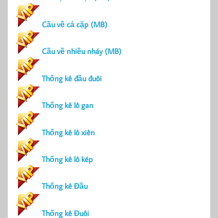
Cầu về cả cặp (MB)
Cầu về nhiều nháy (MB)
Thống kê đầu đuôi
Thống kê lô gan
Thống kê lô xiên
Thống kê lô kép
Thống kê Đầu
Thống kê Đuôi