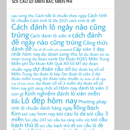
SOI CẦU LÔ MIỀN BẮC MIỄN PHÍ
Cách tính
cau song thu
Cách bắt lô chuẩn theo ngày
lô chuẩn
Cách tính lô De 2021
cách tính lô đề
Cách đánh lô ngày nào cũng
trúng
cách đánh
Cách đánh lô xiên 4
đề ngày nào cũng trúng
Công thức
đánh đề
Cặp xiên 3 đẹp
cầu số đề miễn phí powerball
nhất hôm nay
du doan song thu lo
du doan xo so
mien trung
du doan xsmb
Dự Đoán KQXS Miền Trung
Miễn phí
Dự Đoán Kết Quả Xổ Số MT
dự đoán
dự đoán cầu stl
chuẩn ngay
Dự đoán kq xổ số
Miền Trung
dự đoán lô kép
Dự đoán lô xiên 2
dự
đoán miền trung
dự đoán siêu chuẩn
dự đoán số đề ngày
dự đoán xổ số 3 miền
dự đoán xổ số
mai về bao nhiêu
Hôm nay đánh lô xiên 3
hôm nay
giờ vàng chốt số
Kinh nghiệm đánh lô xiên miền
con gì
Lô đẹp hôm nay
Bắc
Phương pháp
Rồng Bạch
tính lô chuẩn đánh hàng ngày
Kim
soi cau lo de
soi cầu 3
soi cau hom nay
miền
soi cầu
Soi cầu 247
soi cầu ba càng siêu víp
bạch thủ lô
soi cầu lô đề
soi cầu bạch thủ đề