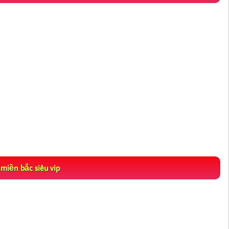
miền bắc siêu vip