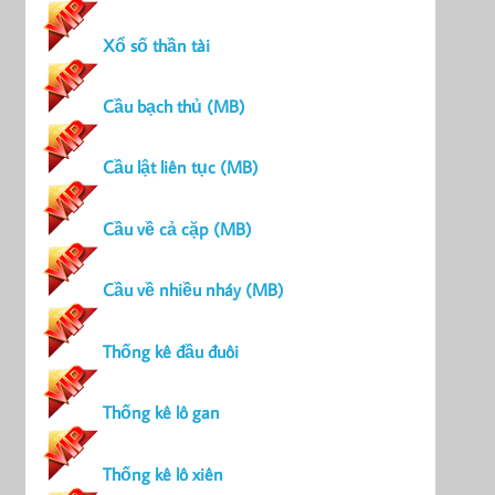
Xổ số thần tài
Cầu bạch thủ (MB)
Cầu lật liên tục (MB)
Cầu về cả cặp (MB)
Cầu về nhiều nháy (MB)
Thống kê đầu đuôi
Thống kê lô gan
Thống kê lô xiên