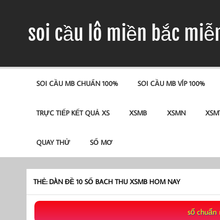
Skip
to
content
soi cầu lô miền bắc miễn
soi cầu lô miền bắc miễn phí – soi cầu lô đề
SOI CẦU MB CHUẨN 100%
SOI CẦU MB VÍP 100%
TRỰC TIẾP KẾT QUẢ XS
XSMB
XSMN
XSM
QUAY THỬ
SỔ MƠ
THẺ:
DÀN ĐỀ 10 SỐ BACH THU XSMB HOM NAY
số chuẩn 