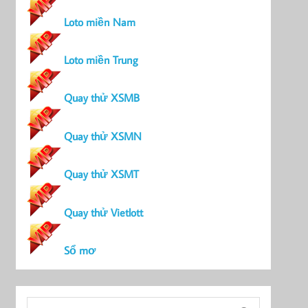
Loto miền Nam
Loto miền Trung
Quay thử XSMB
Quay thử XSMN
Quay thử XSMT
Quay thử Vietlott
Sổ mơ