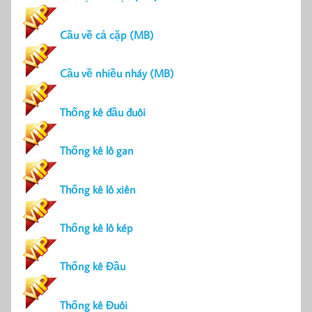
Cầu về cả cặp (MB)
Cầu về nhiều nháy (MB)
Thống kê đầu đuôi
Thống kê lô gan
Thống kê lô xiên
Thống kê lô kép
Thống kê Đầu
Thống kê Đuôi