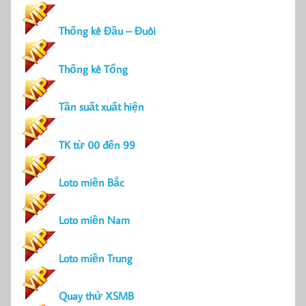
Thống kê Đầu – Đuôi
Thống kê Tổng
Tần suất xuất hiện
TK từ 00 đến 99
Loto miền Bắc
Loto miền Nam
Loto miền Trung
Quay thử XSMB