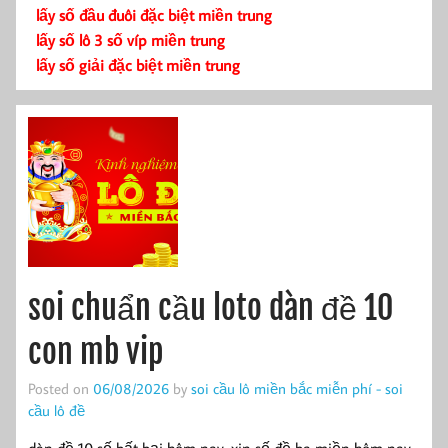
lấy số đầu đuôi đặc biệt miền trung
lấy số lô 3 số víp miền trung
lấy số giải đặc biệt miền trung
soi chuẩn cầu loto dàn đề 10
con mb vip
Posted on
06/08/2026
by
soi cầu lô miền bắc miễn phí - soi
cầu lô đề