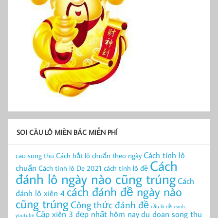
SOI CẦU LÔ MIỀN BẮC MIỄN PHÍ
Cách tính lô
cau song thu
Cách bắt lô chuẩn theo ngày
Cách
chuẩn
Cách tính lô De 2021
cách tính lô đề
đánh lô ngày nào cũng trúng
Cách
cách đánh đề ngày nào
đánh lô xiên 4
cũng trúng
Công thức đánh đề
cầu lô đề xsmb
Cặp xiên 3 đẹp nhất hôm nay
du doan song thu
youtube