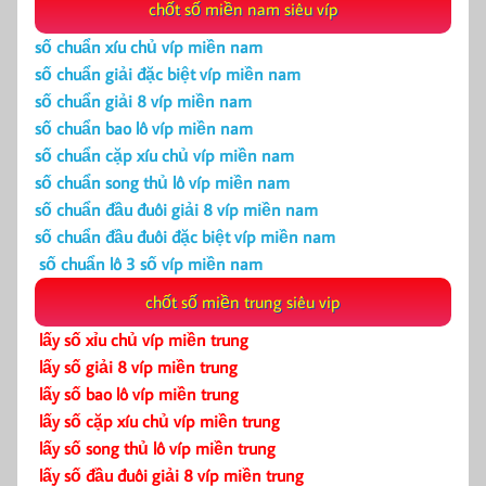
chốt số miền nam siêu víp
số chuẩn xíu chủ víp miền nam
số chuẩn giải đặc biệt víp miền nam
số chuẩn giải 8 víp miền nam
số chuẩn bao lô víp miền nam
số chuẩn cặp xíu chủ víp miền nam
số chuẩn song thủ lô víp miền nam
số chuẩn đầu đuôi giải 8 víp miền nam
số chuẩn đầu đuôi đặc biệt víp miền nam
số chuẩn lô 3 số víp miền nam
chốt số miền trung siêu vip
lấy số xỉu chủ víp miền trung
lấy số giải 8 víp miền trung
lấy số bao lô víp miền trung
lấy số cặp xíu chủ víp miền trung
lấy số song thủ lô víp miền trung
lấy số đầu đuôi giải 8 víp miền trung