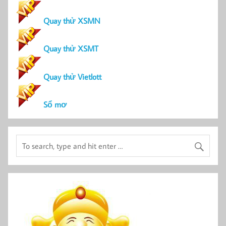
Quay thử XSMN
Quay thử XSMT
Quay thử Vietlott
Sổ mơ