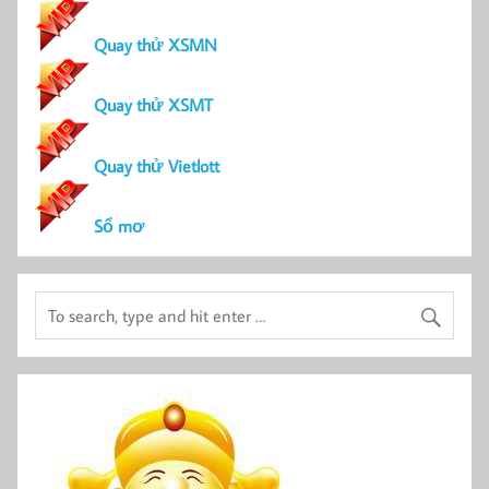
Quay thử XSMN
Quay thử XSMT
Quay thử Vietlott
Sổ mơ