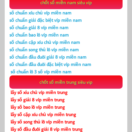
chốt số miền nam siêu víp
số chuẩn xíu chủ víp miền nam
số chuẩn giải đặc biệt víp miền nam
số chuẩn giải 8 víp miền nam
số chuẩn bao lô víp miền nam
số chuẩn cặp xíu chủ víp miền nam
số chuẩn song thủ lô víp miền nam
số chuẩn đầu đuôi giải 8 víp miền nam
số chuẩn đầu đuôi đặc biệt víp miền nam
số chuẩn lô 3 số víp miền nam
chốt số miền trung siêu vip
lấy số xỉu chủ víp miền trung
lấy số giải 8 víp miền trung
lấy số bao lô víp miền trung
lấy số cặp xíu chủ víp miền trung
lấy số song thủ lô víp miền trung
lấy số đầu đuôi giải 8 víp miền trung