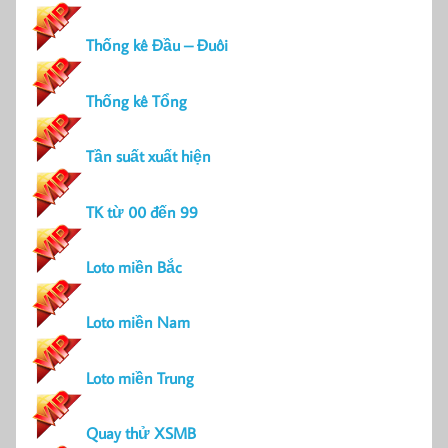
Thống kê Đầu – Đuôi
Thống kê Tổng
Tần suất xuất hiện
TK từ 00 đến 99
Loto miền Bắc
Loto miền Nam
Loto miền Trung
Quay thử XSMB