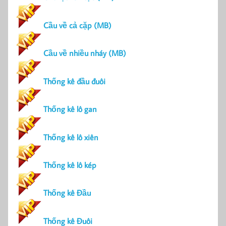
Cầu về cả cặp (MB)
Cầu về nhiều nháy (MB)
Thống kê đầu đuôi
Thống kê lô gan
Thống kê lô xiên
Thống kê lô kép
Thống kê Đầu
Thống kê Đuôi