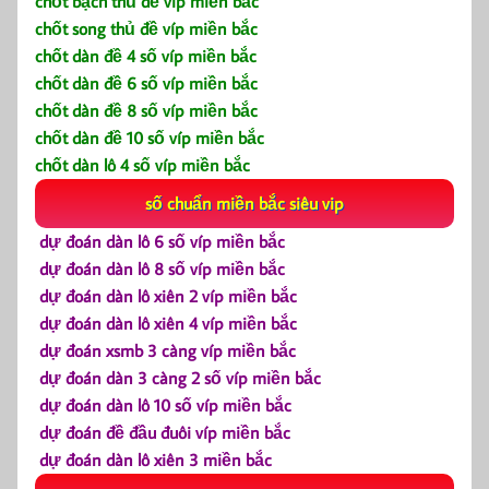
chốt bạch thủ đề víp miền bắc
chốt song thủ đề víp miền bắc
chốt dàn đề 4 số víp miền bắc
chốt dàn đề 6 số víp miền bắc
chốt dàn đề 8 số víp miền bắc
chốt dàn đề 10 số víp miền bắc
chốt dàn lô 4 số víp miền bắc
số chuẩn miền bắc siêu vip
dự đoán dàn lô 6 số víp miền bắc
dự đoán dàn lô 8 số víp miền bắc
dự đoán dàn lô xiên 2 víp miền bắc
dự đoán dàn lô xiên 4 víp miền bắc
dự đoán xsmb 3 càng víp miền bắc
dự đoán dàn 3 càng 2 số víp miền bắc
dự đoán dàn lô 10 số víp miền bắc
dự đoán đề đầu đuôi víp miền bắc
dự đoán dàn lô xiên 3 miền bắc