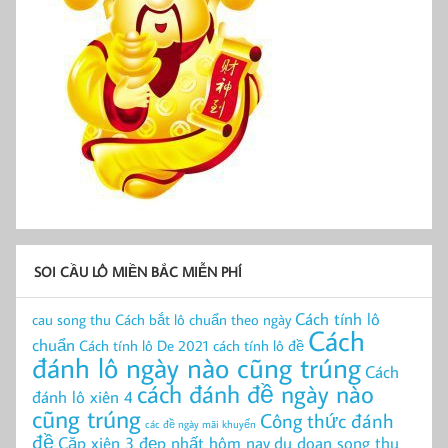
SOI CẦU LÔ MIỀN BẮC MIỄN PHÍ
Cách tính lô
cau song thu
Cách bắt lô chuẩn theo ngày
Cách
chuẩn
Cách tính lô De 2021
cách tính lô đề
đánh lô ngày nào cũng trúng
Cách
cách đánh đề ngày nào
đánh lô xiên 4
cũng trúng
Công thức đánh
các đề ngày mãi khuyến
đề
Cặp xiên 3 đẹp nhất hôm nay
du doan song thu