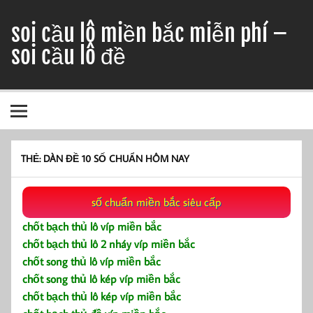
Skip
to
soi cầu lô miền bắc miễn phí –
content
soi cầu lô đề
soi cầu lô miền bắc miễn phí – soi cầu lô đề
THẺ:
DÀN ĐỀ 10 SỐ CHUẨN HÔM NAY
số chuẩn miền bắc siêu cấp
chốt bạch thủ lô víp miền bắc
chốt bạch thủ lô 2 nháy víp miền bắc
chốt song thủ lô víp miền bắc
chốt song thủ lô kép víp miền bắc
chốt bạch thủ lô kép víp miền bắc