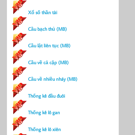
Xổ số thần tài
Cầu bạch thủ (MB)
Cầu lật liên tục (MB)
Cầu về cả cặp (MB)
Cầu về nhiều nháy (MB)
Thống kê đầu đuôi
Thống kê lô gan
Thống kê lô xiên