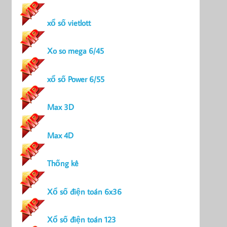
xổ số vietlott
Xo so mega 6/45
xổ số Power 6/55
Max 3D
Max 4D
Thống kê
Xổ số điện toán 6x36
Xổ số điện toán 123