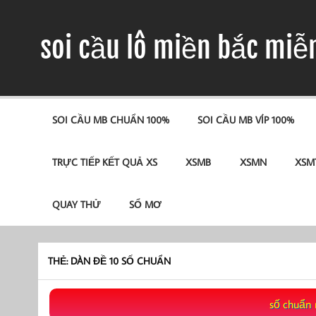
Skip
to
content
soi cầu lô miền bắc miễn
soi cầu lô miền bắc miễn phí – soi cầu lô đề
SOI CẦU MB CHUẨN 100%
SOI CẦU MB VÍP 100%
TRỰC TIẾP KẾT QUẢ XS
XSMB
XSMN
XSM
QUAY THỬ
SỔ MƠ
THẺ:
DÀN ĐỀ 10 SỐ CHUẨN
số chuẩn 