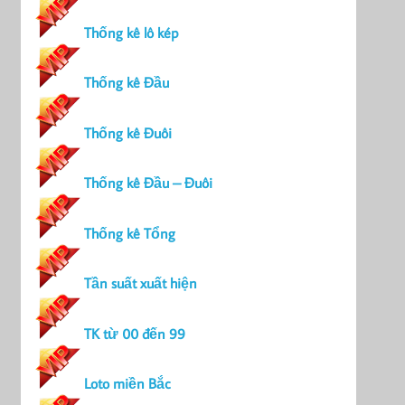
Thống kê lô kép
Thống kê Đầu
Thống kê Đuôi
Thống kê Đầu – Đuôi
Thống kê Tổng
Tần suất xuất hiện
TK từ 00 đến 99
Loto miền Bắc