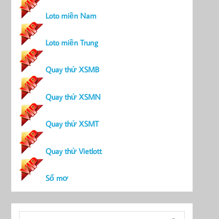
Loto miền Nam
Loto miền Trung
Quay thử XSMB
Quay thử XSMN
Quay thử XSMT
Quay thử Vietlott
Sổ mơ