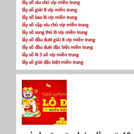
lấy số xỉu chủ víp miền trung
lấy số giải 8 víp miền trung
lấy số bao lô víp miền trung
lấy số cặp xíu chủ víp miền trung
lấy số song thủ lô víp miền trung
lấy số đầu đuôi giải 8 víp miền trung
lấy số đầu đuôi đặc biệt miền trung
lấy số lô 3 số víp miền trung
lấy số giải đặc biệt miền trung