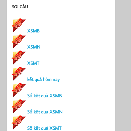
SOI CẦU
XSMB
XSMN
XSMT
kết quả hôm nay
Sổ kết quả XSMB
Sổ kết quả XSMN
Sổ kết quả XSMT