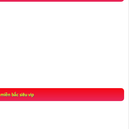
miền bắc siêu vip