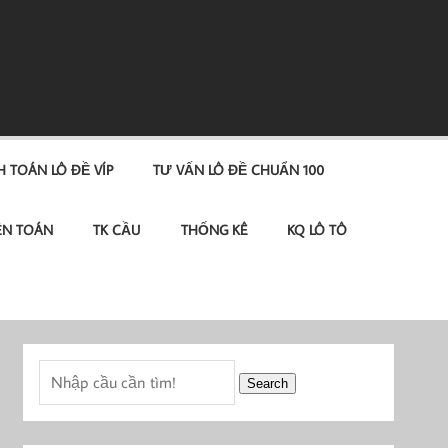
H TOÁN LÔ ĐỀ VÍP
TƯ VẤN LÔ ĐỀ CHUẨN 100
ỆN TOÁN
TK CẦU
THỐNG KÊ
KQ LÔ TÔ
Search