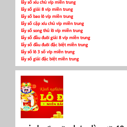
lấy số xỉu chủ víp miền trung
lấy số giải 8 víp miền trung
lấy số bao lô víp miền trung
lấy số cặp xíu chủ víp miền trung
lấy số song thủ lô víp miền trung
lấy số đầu đuôi giải 8 víp miền trung
lấy số đầu đuôi đặc biệt miền trung
lấy số lô 3 số víp miền trung
lấy số giải đặc biệt miền trung