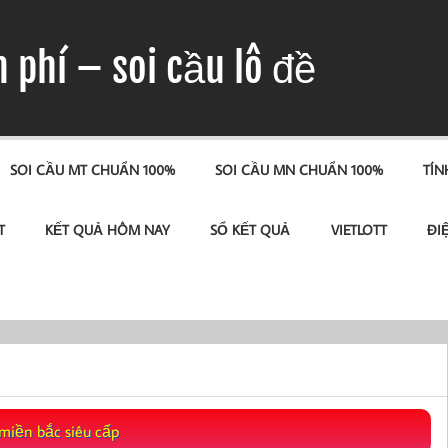
 phí – soi cầu lô đề
SOI CẦU MT CHUẨN 100%
SOI CẦU MN CHUẨN 100%
TÍN
T
KẾT QUẢ HÔM NAY
SỔ KẾT QUẢ
VIETLOTT
ĐI
miền bắc siêu cấp