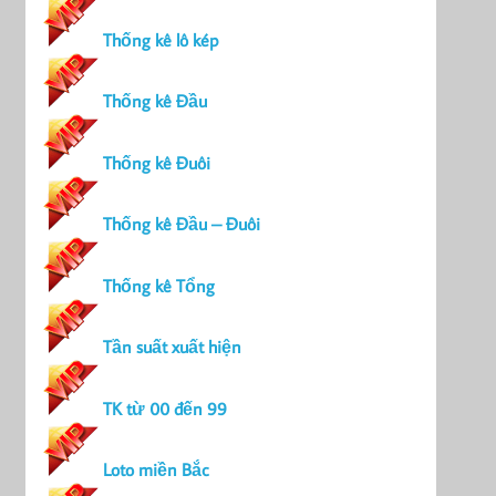
Thống kê lô kép
Thống kê Đầu
Thống kê Đuôi
Thống kê Đầu – Đuôi
Thống kê Tổng
Tần suất xuất hiện
TK từ 00 đến 99
Loto miền Bắc