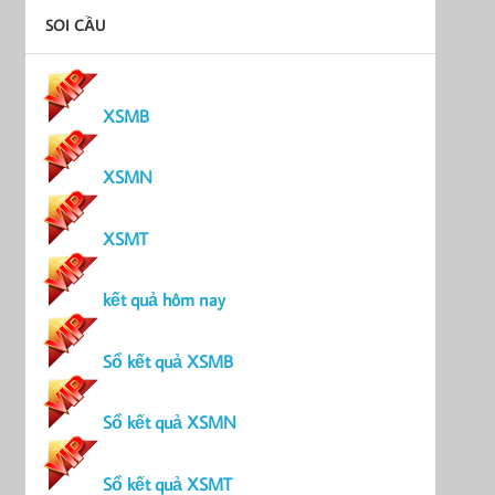
SOI CẦU
XSMB
XSMN
XSMT
kết quả hôm nay
Sổ kết quả XSMB
Sổ kết quả XSMN
Sổ kết quả XSMT