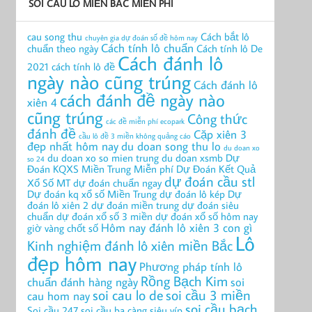
SOI CẦU LÔ MIỀN BẮC MIỄN PHÍ
cau song thu
Cách bắt lô
chuyên gia dự đoán số đề hôm nay
Cách tính lô chuẩn
chuẩn theo ngày
Cách tính lô De
Cách đánh lô
2021
cách tính lô đề
ngày nào cũng trúng
Cách đánh lô
cách đánh đề ngày nào
xiên 4
cũng trúng
Công thức
các đề miễn phí ecopark
đánh đề
Cặp xiên 3
cầu lô đề 3 miền không quảng cáo
đẹp nhất hôm nay
du doan song thu lo
du doan xo
du doan xo so mien trung
du doan xsmb
Dự
so 24
Đoán KQXS Miền Trung Miễn phí
Dự Đoán Kết Quả
dự đoán cầu stl
Xổ Số MT
dự đoán chuẩn ngay
Dự đoán kq xổ số Miền Trung
dự đoán lô kép
Dự
đoán lô xiên 2
dự đoán miền trung
dự đoán siêu
chuẩn
dự đoán xổ số 3 miền
dự đoán xổ số hôm nay
Hôm nay đánh lô xiên 3 con gì
giờ vàng chốt số
Lô
Kinh nghiệm đánh lô xiên miền Bắc
đẹp hôm nay
Phương pháp tính lô
Rồng Bạch Kim
chuẩn đánh hàng ngày
soi
soi cau lo de
soi cầu 3 miền
cau hom nay
soi cầu bạch
Soi cầu 247
soi cầu ba càng siêu víp