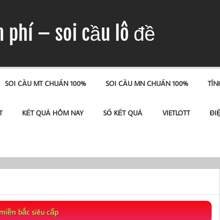
 phí – soi cầu lô đề
SOI CẦU MT CHUẨN 100%
SOI CẦU MN CHUẨN 100%
TÍN
T
KẾT QUẢ HÔM NAY
SỔ KẾT QUẢ
VIETLOTT
ĐI
miền bắc siêu cấp