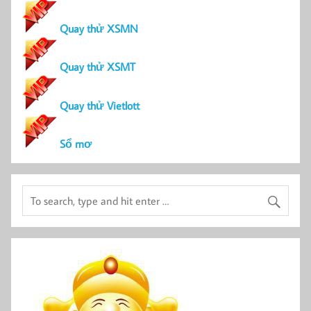
Quay thử XSMN
Quay thử XSMT
Quay thử Vietlott
Sổ mơ