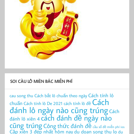
SOI CẦU LÔ MIỀN BẮC MIỄN PHÍ
Cách tính lô
cau song thu
Cách bắt lô chuẩn theo ngày
Cách
chuẩn
Cách tính lô De 2021
cách tính lô đề
đánh lô ngày nào cũng trúng
Cách
cách đánh đề ngày nào
đánh lô xiên 4
cũng trúng
Công thức đánh đề
cầu số đề miễn phí ios
Cặp xiên 3 đẹp nhất hôm nay
du doan song thu lo
du