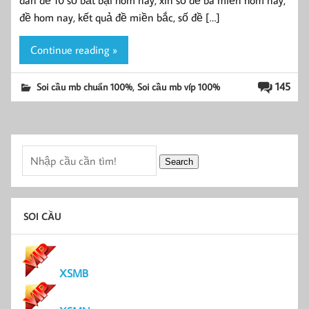
dàn đề 10 số bất bại hôm nay, xin số đề ba miền hôm nay,
đề hom nay, kết quả đề miền bắc, số đề […]
Continue reading »
,
145
Soi cầu mb chuẩn 100%
Soi cầu mb víp 100%
Search
SOI CẦU
XSMB