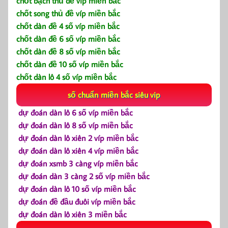
chốt bạch thủ đề víp miền bắc
chốt song thủ đề víp miền bắc
chốt dàn đề 4 số víp miền bắc
chốt dàn đề 6 số víp miền bắc
chốt dàn đề 8 số víp miền bắc
chốt dàn đề 10 số víp miền bắc
chốt dàn lô 4 số víp miền bắc
số chuẩn miền bắc siêu vip
dự đoán dàn lô 6 số víp miền bắc
dự đoán dàn lô 8 số víp miền bắc
dự đoán dàn lô xiên 2 víp miền bắc
dự đoán dàn lô xiên 4 víp miền bắc
dự đoán xsmb 3 càng víp miền bắc
dự đoán dàn 3 càng 2 số víp miền bắc
dự đoán dàn lô 10 số víp miền bắc
dự đoán đề đầu đuôi víp miền bắc
dự đoán dàn lô xiên 3 miền bắc